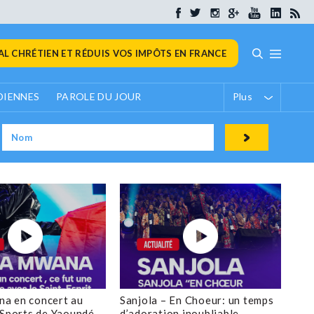
L CHRÉTIEN ET RÉDUIS VOS IMPÔTS EN FRANCE
DIENNES
PAROLE DU JOUR
Plus
a en concert au
Sanjola – En Choeur: un temps
 Sports de Yaoundé
d’adoration inoubliable