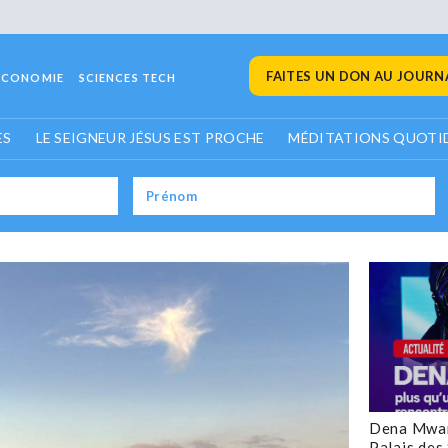
FAITES UN DON AU JOURNA
ECONOMIE
SCIENCES TECH
ES
LE SEIGNEUR JÉSUS EST PROCHE
MÉDITATIONS QUOTI
Dena Mwan
Palais des