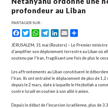
Netanyahu ordonne une no
profondeur au Liban
PARTAGER SUR :
Facebook
Twitter
WhatsApp
Telegram
LinkedIn
Email
Partager
JÉRUSALEM, 31 mai (Reuters) – Le Premier ministre
d’amplifier son déploiement terrestre au Liban où e
soutenu par l’Iran, fragilisant une fois de plus le ces
Les affrontements au Liban constituent le débordeme
l’Iran. Ils ont entraîné le déplacement de plus de ​1,2
depuis le 2 mars, date à ​laquelle le Hezbollah a com
contre Israël en soutien à son allié ‌iranien.
Depuis le début de l’incursion ‌israélienne, plus de