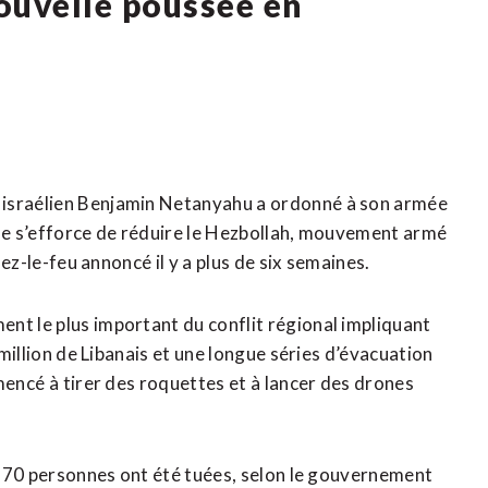
uvelle poussée en
 israélien Benjamin Netanyahu a ordonné à son armée
lle s’efforce de réduire le Hezbollah, mouvement armé
sez-le-feu annoncé il y a plus de six semaines.
nt le plus important du conflit régional impliquant
 million de Libanais ‌et une longue séries d’évacuation
mencé ⁠à tirer des roquettes et à lancer des drones
 3.370 personnes ont été tuées, selon le gouvernement