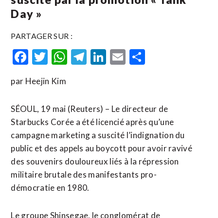
Day »
PARTAGER SUR :
Facebook
Twitter
WhatsApp
Telegram
LinkedIn
Email
Partager
par Heejin Kim
SÉOUL, 19 mai (Reuters) – Le directeur de
Starbucks Corée a été licencié après qu’une
campagne marketing a suscité l’indignation du
public et des appels au boycott pour avoir ravivé
des souvenirs douloureux liés à la répression
militaire brutale des manifestants pro-
démocratie en 1980.
Le groupe Shinsegae, le conglomérat de