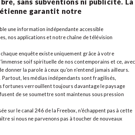
bre, sans subventions ni publicité. La
rétienne
garantit notre
ible une information indépendante accessible
tes,
nos applications
et notre
chaîne de télévision
, chaque enquête existe uniquement grâce à votre
l’immense soif spirituelle de nos contemporains et ce, ave
de donner la parole à ceux qu’on n’entend jamais ailleurs.
. Partout, les médias indépendants sont fragilisés,
 fortunes verrouillent toujours davantage le paysage
refusent de se soumettre sont maintenus sous pression
sée sur le canal 246 de la Freebox, n’échappent pas à cette
raître si nous ne parvenons pas à toucher de nouveaux