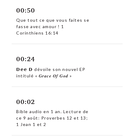
00:50
Que tout ce que vous faites se
fasse avec amour ! 1
Corinthiens 16:14
00:24
c
𝗗𝗲𝗲 𝗗 dévoile son nouvel EP
intitulé « 𝑮𝒓𝒂𝒄𝒆 𝑶𝒇 𝑮𝒐𝒅 »
00:02
Bible audio en 1 an. Lecture de
ce 9 août: Proverbes 12 et 13;
1 Jean 1 et 2