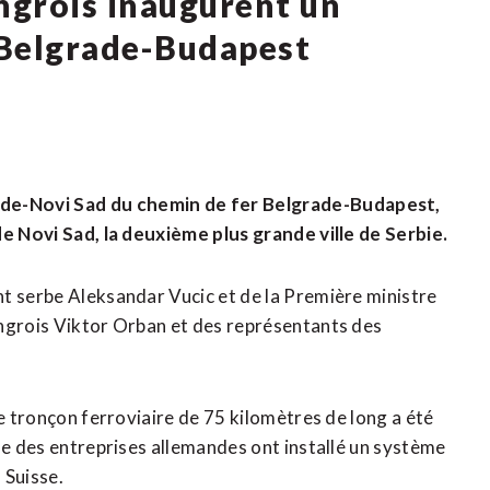
ongrois inaugurent un
 Belgrade-Budapest
de-Novi Sad du chemin de fer Belgrade-Budapest,
de Novi Sad, la deuxième plus grande ville de Serbie.
t serbe Aleksandar Vucic et de la Première ministre
ongrois Viktor Orban et des représentants des
le tronçon ferroviaire de 75 kilomètres de long a été
ue des entreprises allemandes ont installé un système
 Suisse.