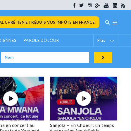
L CHRÉTIEN ET RÉDUIS VOS IMPÔTS EN FRANCE
DIENNES
PAROLE DU JOUR
Plus
a en concert au
Sanjola – En Choeur: un temps
 Sports de Yaoundé
d’adoration inoubliable