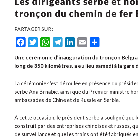
Les dirigeants serbe et h
tronçon du chemin de fer
PARTAGER SUR :
Facebook
Twitter
WhatsApp
Telegram
LinkedIn
Email
Partager
Une cérémonie d’inauguration du tronçon Belgra
long de 350 kilomètres, a eu lieu samedi à la gare 
La cérémonie s’est déroulée en présence du présiden
serbe Ana Brnabic, ainsi que du Premier ministre h
ambassades de Chine et de Russie en Serbie.
A cette occasion, le président serbe a souligné que 
construit par des entreprises chinoises et russes, q
de surveillance et que les trains ont été fabriqués en