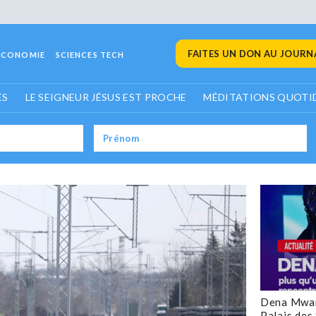
FAITES UN DON AU JOURNA
ECONOMIE
SCIENCES TECH
ES
LE SEIGNEUR JÉSUS EST PROCHE
MÉDITATIONS QUOTI
Dena Mwan
Palais des