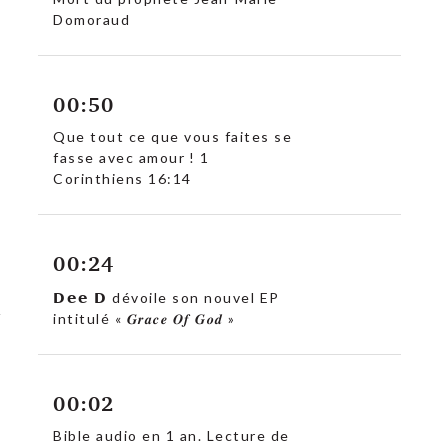
Domoraud
00:50
Que tout ce que vous faites se
fasse avec amour ! 1
Corinthiens 16:14
00:24
𝗗𝗲𝗲 𝗗 dévoile son nouvel EP
intitulé « 𝑮𝒓𝒂𝒄𝒆 𝑶𝒇 𝑮𝒐𝒅 »
00:02
Bible audio en 1 an. Lecture de