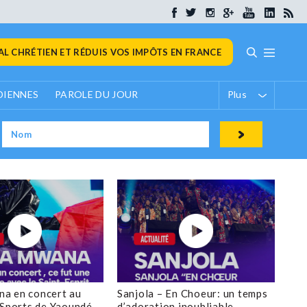
L CHRÉTIEN ET RÉDUIS VOS IMPÔTS EN FRANCE
DIENNES
PAROLE DU JOUR
Plus
a en concert au
Sanjola – En Choeur: un temps
 Sports de Yaoundé
d’adoration inoubliable