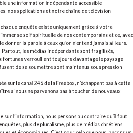
ible une information indépendante accessible
tes,
nos applications
et notre
chaîne de télévision
, chaque enquête existe uniquement grâce à votre
l’immense soif spirituelle de nos contemporains et ce, ave
de donner la parole à ceux qu’on n’entend jamais ailleurs.
. Partout, les médias indépendants sont fragilisés,
 fortunes verrouillent toujours davantage le paysage
refusent de se soumettre sont maintenus sous pression
sée sur le canal 246 de la Freebox, n’échappent pas à cette
raître si nous ne parvenons pas à toucher de nouveaux
 sur l’information, nous pensons au contraire qu’il faut
d’enquêtes, plus de pluralisme, plus de médias chrétiens
tiques et économiques. C’est pour cela que nous lançons un