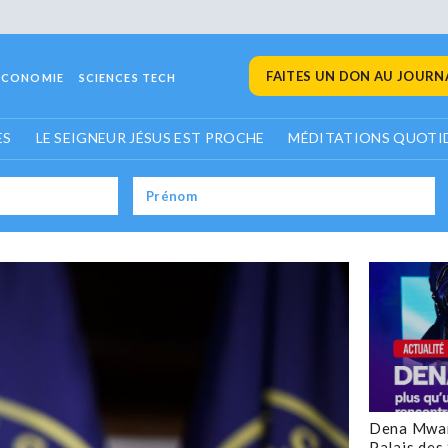
FAITES UN DON AU JOURNA
ECONOMIE
SCIENCES TECH
ES
LE SEIGNEUR JÉSUS EST PROCHE
MÉDITATIONS QUOTI
Dena Mwan
Palais des