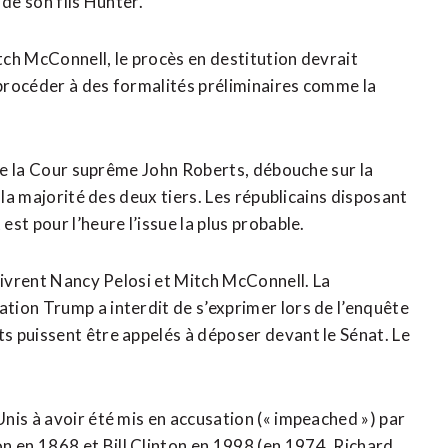
de son fils Hunter.
itch McConnell, le procès en destitution devrait
procéder à des formalités préliminaires comme la
 de la Cour suprême John Roberts, débouche sur la
 la majorité des deux tiers. Les républicains disposant
st pour l’heure l’issue la plus probable.
livrent Nancy Pelosi et Mitch McConnell. La
tion Trump a interdit de s’exprimer lors de l’enquête
s puissent être appelés à déposer devant le Sénat. Le
nis à avoir été mis en accusation (« impeached ») par
 en 1868 et Bill Clinton en 1998 (en 1974, Richard