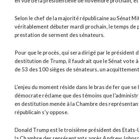
en vue de la présidentielle de novembre prochain, et 
Selon le chef de la majorité républicaine au Sénat M
véritablement débuter mardi prochain, le temps de 
prestation de serment des sénateurs.
Pour que le procès, qui sera dirigé par le président
destitution de Trump, il faudrait que le Sénat vote à
de 53 des 100 sièges de sénateurs, un acquittement e
L’enjeu du moment réside dans le bras de fer que se 
démocrate réclame que des témoins que l’administra
en destitution menée à la Chambre des représentant
républicain s’y oppose.
Donald Trump est le troisième président des Etats-U
la Chambre des représentants après Andrew Johnson