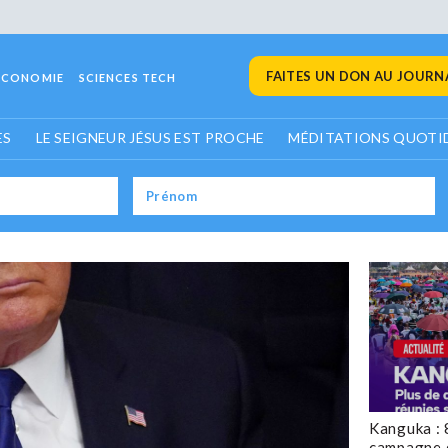
FAITES UN DON AU JOURNA
ECONOMIE
SCIENCES TECH
ES
LE SEIGNEUR JÉSUS EST PROCHE
MÉDITATIONS QUOTI
Kanguka : 
campagne 