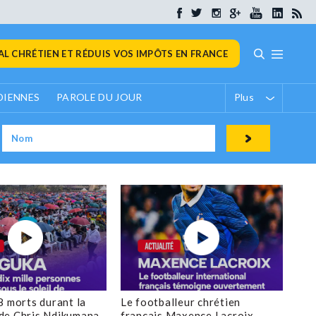
L CHRÉTIEN ET RÉDUIS VOS IMPÔTS EN FRANCE
DIENNES
PAROLE DU JOUR
Plus
8 morts durant la
Le footballeur chrétien
de Chris Ndikumana
français Maxence Lacroix