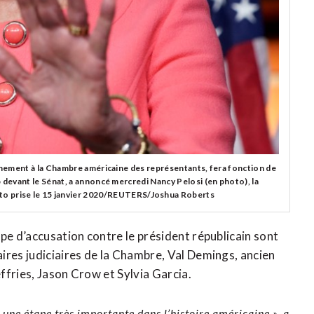
nement à la Chambre américaine des représentants, fera fonction de
devant le Sénat, a annoncé mercredi Nancy Pelosi (en photo), la
to prise le 15 janvier 2020/REUTERS/Joshua Roberts
pe d’accusation contre le président républicain sont
ires judiciaires de la Chambre, Val Demings, ancien
ffries, Jason Crow et Sylvia Garcia.
une étape très importante dans l’histoire américaine », a