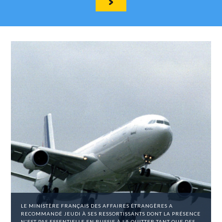
LE MINISTÈRE FRANÇAIS DES AFFAIRES ÉTRANGÈRES A
RECOMMANDÉ JEUDI À SES RESSORTISSANTS DONT LA PRÉSENCE
N'EST PAS ESSENTIELLE EN RUSSIE À LA QUITTER TANT QUE DES