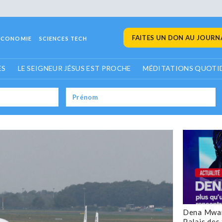
FAITES UN DON AU JOURNA
ECONOMIE
SCIENCES TECH
ES
LE SEIGNEUR JÉSUS EST PROCHE
MÉDITATIONS QUOTI
Dena Mwan
Palais des