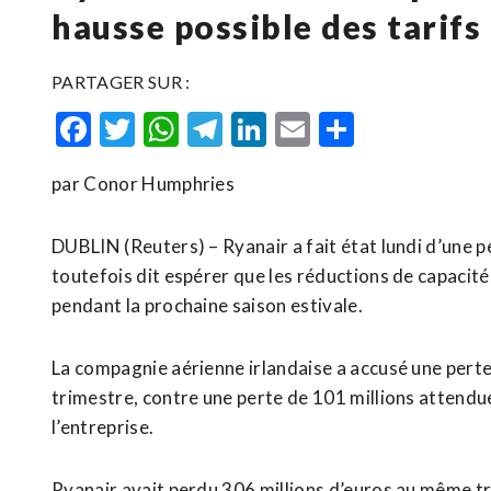
hausse possible des tarifs
PARTAGER SUR :
Facebook
Twitter
WhatsApp
Telegram
LinkedIn
Email
Partager
par Conor Humphries
DUBLIN (Reuters) – Ryanair a fait état lundi d’une p
toutefois dit espérer que les réductions de capacité
pendant la prochaine saison estivale.
La compagnie aérienne irlandaise a accusé une perte
trimestre, contre une perte de 101 millions attendue
l’entreprise.
Ryanair avait perdu 306 millions d’euros au même tri