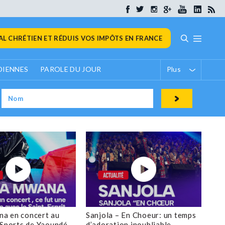
L CHRÉTIEN ET RÉDUIS VOS IMPÔTS EN FRANCE
DIENNES
PAROLE DU JOUR
Plus
a en concert au
Sanjola – En Choeur: un temps
 Sports de Yaoundé
d’adoration inoubliable