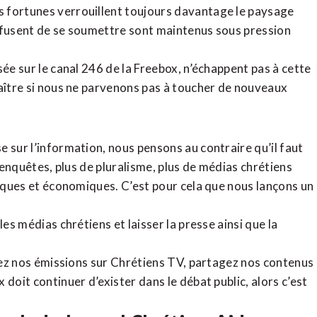
 fortunes verrouillent toujours davantage le paysage
refusent de se soumettre sont maintenus sous pression
sée sur le canal 246 de la Freebox, n’échappent pas à cette
raître si nous ne parvenons pas à toucher de nouveaux
 sur l’information, nous pensons au contraire qu’il faut
d’enquêtes, plus de pluralisme, plus de médias chrétiens
tiques et économiques. C’est pour cela que nous lançons un
es médias chrétiens et laisser la presse ainsi que la
rdez nos émissions sur Chrétiens TV, partagez nos contenus
doit continuer d’exister dans le débat public, alors c’est