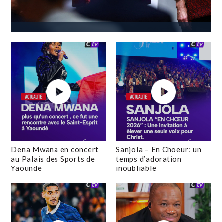
Dena Mwana en concert
Sanjola – En Choeur: un
au Palais des Sports de
temps d’adoration
Yaoundé
inoubliable