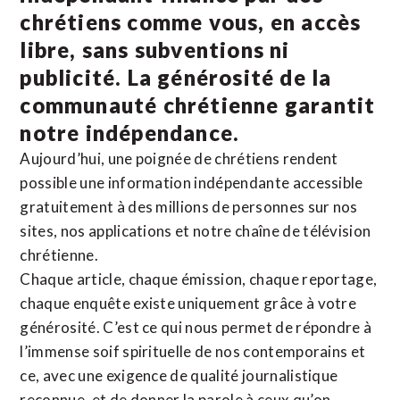
chrétiens comme vous, en accès
libre, sans subventions ni
publicité. La
générosité de la
communauté chrétienne
garantit
notre indépendance.
Aujourd’hui, une poignée de chrétiens rendent
possible une information indépendante accessible
gratuitement à des millions de personnes sur nos
sites,
nos applications
et notre
chaîne de télévision
chrétienne
.
Chaque article, chaque émission, chaque reportage,
chaque enquête existe uniquement grâce à votre
générosité. C’est ce qui nous permet de répondre à
l’immense soif spirituelle de nos contemporains et
ce, avec une exigence de qualité journalistique
reconnue,
et de donner la parole à ceux qu’on