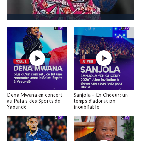
Dena Mwana en concert
Sanjola – En Choeur: un
au Palais des Sports de
temps d’adoration
Yaoundé
inoubliable