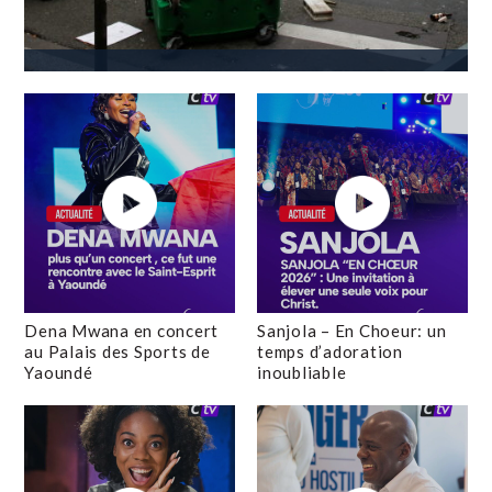
Dena Mwana en concert
Sanjola – En Choeur: un
au Palais des Sports de
temps d’adoration
Yaoundé
inoubliable