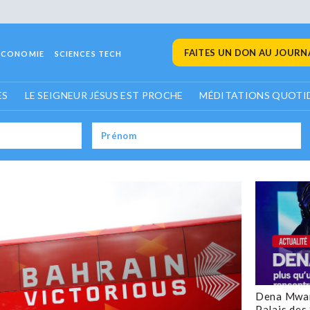
FAITES UN DON AU JOURNA
ECONOMIE
SCIENCES TECH
ES
LE SEIGNEUR JÉSUS EST PROCHE
MÉDITATIONS QUOTI
Dena Mwan
Palais des