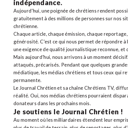
indépendance.
Aujourd’hui, une poignée de chrétiens rendent poss
gratuitement à des millions de personnes sur nos si
chrétienne
.
Chaque article, chaque émission, chaque reportage
générosité. C’est ce qui nous permet de répondre à 
une exigence de qualité journalistique reconnue,
et 
Mais aujourd’hui, nous arrivons à un moment décisif
attaqués, précarisés. Pendant que quelques grandes
médiatique, les médias chrétiens et tous ceux qui 
permanente.
Le Journal Chrétien et sa chaîne Chrétiens TV, diffu
réalité. Oui, nos médias chrétiens pourraient dispa
donateurs dans les prochains mois.
Je soutiens le Journal Chrétien !
Au moment où les milliardaires étendent leur emprise
plus de travail de terrain, plus de reportages, plus 