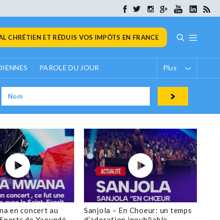
L CHRÉTIEN ET RÉDUIS VOS IMPÔTS EN FRANCE
DIENNES
PAROLE DU JOUR
Plus
a en concert au
Sanjola – En Choeur: un temps
 Sports de Yaoundé
d’adoration inoubliable