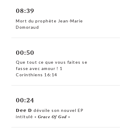
08:39
Mort du prophète Jean-Marie
Domoraud
c
00:50
Que tout ce que vous faites se
fasse avec amour ! 1
Corinthiens 16:14
00:24
𝗗𝗲𝗲 𝗗 dévoile son nouvel EP
intitulé « 𝑮𝒓𝒂𝒄𝒆 𝑶𝒇 𝑮𝒐𝒅 »