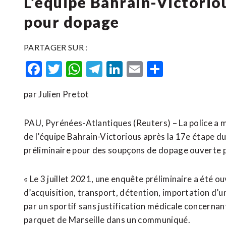
L’équipe Bahrain-Victorio
pour dopage
PARTAGER SUR :
Facebook
Twitter
WhatsApp
Telegram
LinkedIn
Email
Partager
par Julien Pretot
PAU, Pyrénées-Atlantiques (Reuters) – La police a me
de l’équipe Bahrain-Victorious après la 17e étape du
préliminaire pour des soupçons de dopage ouverte p
« Le 3 juillet 2021, une enquête préliminaire a été o
d’acquisition, transport, détention, importation d’
par un sportif sans justification médicale concerna
parquet de Marseille dans un communiqué.