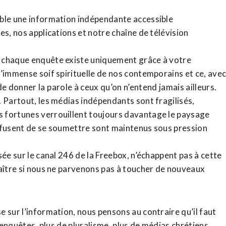
ible une information indépendante accessible
tes,
nos applications
et notre
chaîne de télévision
, chaque enquête existe uniquement grâce à votre
l’immense soif spirituelle de nos contemporains et ce, ave
de donner la parole à ceux qu’on n’entend jamais ailleurs.
. Partout, les médias indépendants sont fragilisés,
 fortunes verrouillent toujours davantage le paysage
refusent de se soumettre sont maintenus sous pression
sée sur le canal 246 de la Freebox, n’échappent pas à cette
raître si nous ne parvenons pas à toucher de nouveaux
 sur l’information, nous pensons au contraire qu’il faut
d’enquêtes, plus de pluralisme, plus de médias chrétiens