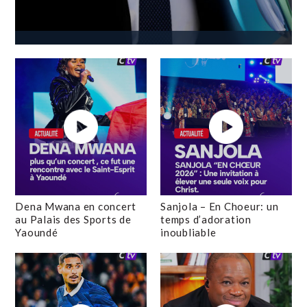
Dena Mwana en concert
Sanjola – En Choeur: un
au Palais des Sports de
temps d’adoration
Yaoundé
inoubliable