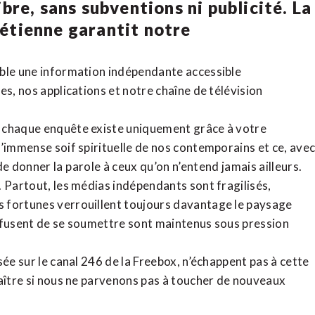
bre, sans subventions ni publicité. La
rétienne
garantit notre
ible une information indépendante accessible
tes,
nos applications
et notre
chaîne de télévision
, chaque enquête existe uniquement grâce à votre
l’immense soif spirituelle de nos contemporains et ce, ave
de donner la parole à ceux qu’on n’entend jamais ailleurs.
. Partout, les médias indépendants sont fragilisés,
 fortunes verrouillent toujours davantage le paysage
refusent de se soumettre sont maintenus sous pression
sée sur le canal 246 de la Freebox, n’échappent pas à cette
raître si nous ne parvenons pas à toucher de nouveaux