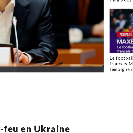
Le footbal
français M
témoigne d
e-feu en Ukraine