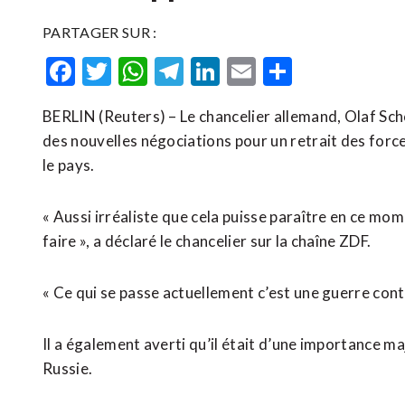
PARTAGER SUR :
Facebook
Twitter
WhatsApp
Telegram
LinkedIn
Email
Partager
BERLIN (Reuters) – Le chancelier allemand, Olaf Scho
des nouvelles négociations pour un retrait des for
le pays.
« Aussi irréaliste que cela puisse paraître en ce m
faire », a déclaré le chancelier sur la chaîne ZDF.
« Ce qui se passe actuellement c’est une guerre contr
Il a également averti qu’il était d’une importance maj
Russie.