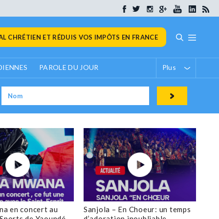
L CHRÉTIEN ET RÉDUIS VOS IMPÔTS EN FRANCE
DIENNES
PAROLE DU JOUR
Plus
a en concert au
Sanjola – En Choeur: un temps
 Sports de Yaoundé
d’adoration inoubliable