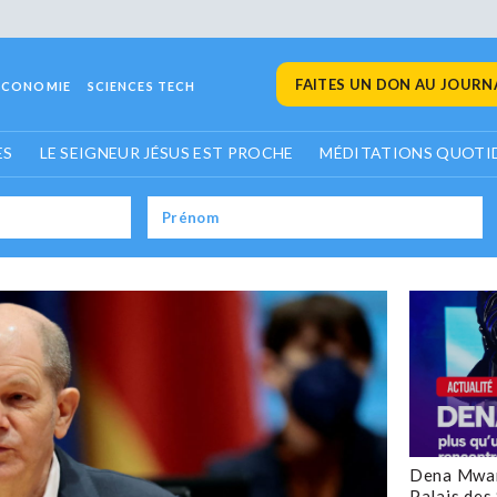
FAITES UN DON AU JOURNA
ECONOMIE
SCIENCES TECH
ES
LE SEIGNEUR JÉSUS EST PROCHE
MÉDITATIONS QUOTI
Dena Mwan
Palais des