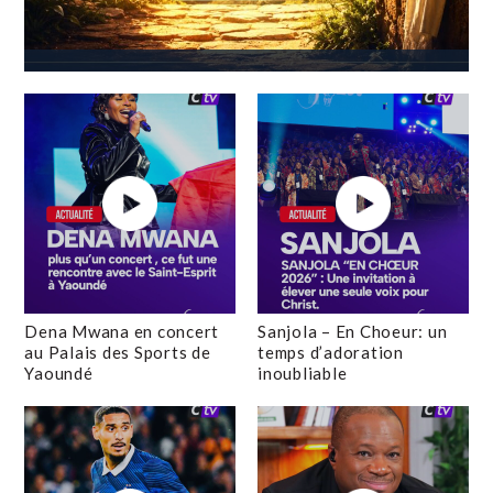
Dena Mwana en concert
Sanjola – En Choeur: un
au Palais des Sports de
temps d’adoration
Yaoundé
inoubliable