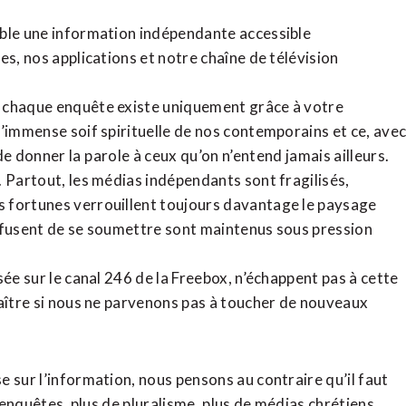
ible une information indépendante accessible
tes,
nos applications
et notre
chaîne de télévision
, chaque enquête existe uniquement grâce à votre
l’immense soif spirituelle de nos contemporains et ce, ave
de donner la parole à ceux qu’on n’entend jamais ailleurs.
. Partout, les médias indépendants sont fragilisés,
 fortunes verrouillent toujours davantage le paysage
refusent de se soumettre sont maintenus sous pression
sée sur le canal 246 de la Freebox, n’échappent pas à cette
raître si nous ne parvenons pas à toucher de nouveaux
 sur l’information, nous pensons au contraire qu’il faut
d’enquêtes, plus de pluralisme, plus de médias chrétiens