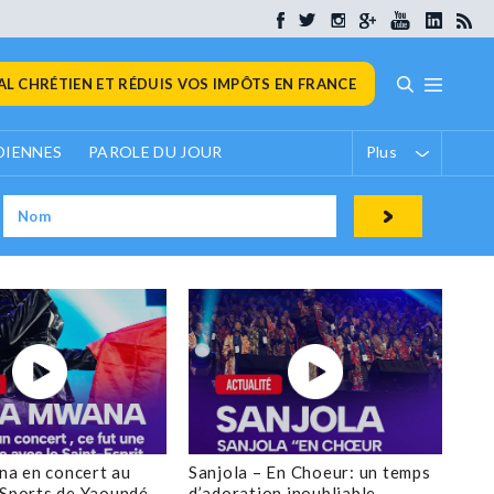
L CHRÉTIEN ET RÉDUIS VOS IMPÔTS EN FRANCE
DIENNES
PAROLE DU JOUR
Plus
a en concert au
Sanjola – En Choeur: un temps
 Sports de Yaoundé
d’adoration inoubliable