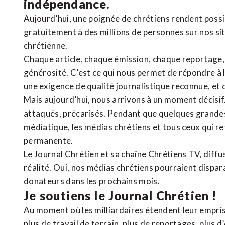
indépendance.
Aujourd’hui, une poignée de chrétiens rendent poss
gratuitement à des millions de personnes sur nos si
chrétienne
.
Chaque article, chaque émission, chaque reportage
générosité. C’est ce qui nous permet de répondre à 
une exigence de qualité journalistique reconnue,
et 
Mais aujourd’hui, nous arrivons à un moment décisif
attaqués, précarisés. Pendant que quelques grandes
médiatique, les médias chrétiens et tous ceux qui 
permanente.
Le Journal Chrétien et sa chaîne Chrétiens TV, diffu
réalité. Oui, nos médias chrétiens pourraient dispa
donateurs dans les prochains mois.
Je soutiens le Journal Chrétien !
Au moment où les milliardaires étendent leur emprise
plus de travail de terrain, plus de reportages, plus 