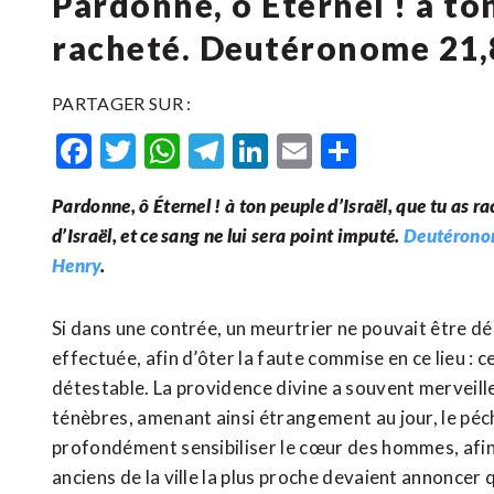
Pardonne, ô Éternel ! à ton
racheté. Deutéronome 21,
PARTAGER SUR :
Facebook
Twitter
WhatsApp
Telegram
LinkedIn
Email
Partager
Pardonne, ô Éternel ! à ton peuple d’Israël, que tu as r
d’Israël, et ce sang ne lui sera point imputé.
Deutérono
Henry
.
Si dans une contrée, un meurtrier ne pouvait être d
effectuée, afin d’ôter la faute commise en ce lieu : 
détestable. La providence divine a souvent merveil
ténèbres, amenant ainsi étrangement au jour, le péch
profondément sensibiliser le cœur des hommes, afin de
anciens de la ville la plus proche devaient annoncer q