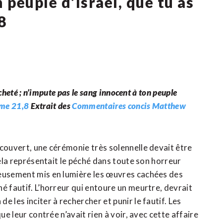
 peuple d’Israël, que tu as
8
acheté ; n’impute pas le sang innocent à ton peuple
me 21,8
Extrait des
Commentaires concis Matthew
écouvert, une cérémonie très solennelle devait être
cela représentait le péché dans toute son horreur
leusement mis en lumière les œuvres cachées des
é fautif. L’horreur qui entoure un meurtre, devrait
 les inciter à rechercher et punir le fautif. Les
ue leur contrée n’avait rien à voir, avec cette affaire