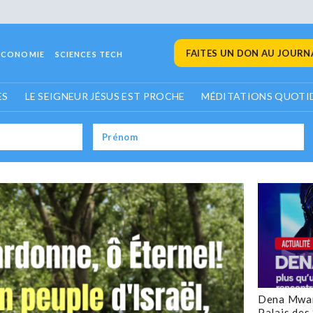
FAITES UN DON AU JOURNA
ECONOMIE
SCIENCES TECH
ES
LE SEIGNEUR JÉSUS EST PROCHE
MÉDITATIONS QUOTI
Dena Mwan
Palais des