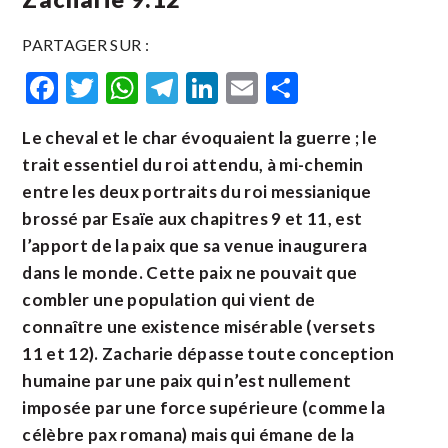
PARTAGER SUR :
Facebook
Twitter
WhatsApp
Telegram
LinkedIn
Email
Partager
Le cheval et le char évoquaient la guerre ; le
trait essentiel du roi attendu, à mi-chemin
entre les deux portraits du roi messianique
brossé par Esaïe aux chapitres 9 et 11, est
l’apport de la paix que sa venue inaugurera
dans le monde. Cette paix ne pouvait que
combler une population qui vient de
connaître une existence misérable (versets
11 et 12). Zacharie dépasse toute conception
humaine par une paix qui n’est nullement
imposée par une force supérieure (comme la
célèbre pax romana) mais qui émane de la