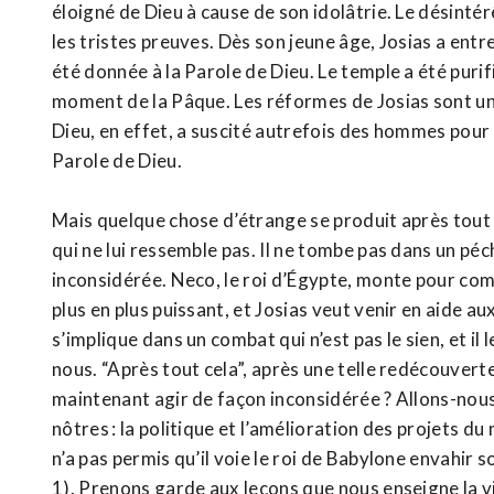
éloigné de Dieu à cause de son idolâtrie. Le désintér
les tristes preuves. Dès son jeune âge, Josias a ent
été donnée à la Parole de Dieu. Le temple a été purifi
moment de la Pâque. Les réformes de Josias sont une 
Dieu, en effet, a suscité autrefois des hommes pour
Parole de Dieu.
Mais quelque chose d’étrange se produit après tout c
qui ne lui ressemble pas. Il ne tombe pas dans un péch
inconsidérée. Neco, le roi d’Égypte, monte pour co
plus en plus puissant, et Josias veut venir en aide au
s’implique dans un combat qui n’est pas le sien, et il 
nous. “Après tout cela”, après une telle redécouver
maintenant agir de façon inconsidérée ? Allons-nou
nôtres : la politique et l’amélioration des projets 
n’a pas permis qu’il voie le roi de Babylone envahir so
1). Prenons garde aux leçons que nous enseigne la vi