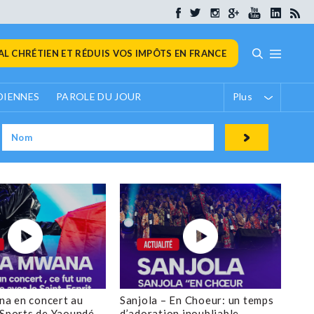
L CHRÉTIEN ET RÉDUIS VOS IMPÔTS EN FRANCE
DIENNES
PAROLE DU JOUR
Plus
a en concert au
Sanjola – En Choeur: un temps
 Sports de Yaoundé
d’adoration inoubliable