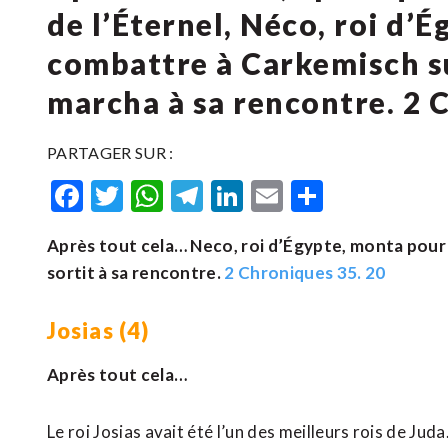
de l’Éternel, Néco, roi d’
combattre à Carkemisch su
marcha à sa rencontre. 2 
PARTAGER SUR :
Facebook
Twitter
WhatsApp
Telegram
LinkedIn
Email
Partager
Après tout cela… Neco, roi d’Égypte, monta pour f
sortit à sa rencontre.
2 Chroniques 35. 20
Josias (4)
Après tout cela…
Le roi Josias avait été l’un des meilleurs rois de Jud