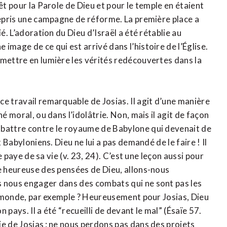
êt pour la Parole de Dieu et pour le temple en étaient
repris une campagne de réforme. La première place a
é. L’adoration du Dieu d’Israël a été rétablie au
image de ce qui est arrivé dans l’histoire de l’Église.
 mettre en lumière les vérités redécouvertes dans la
e travail remarquable de Josias. Il agit d’une manière
é moral, ou dans l’idolâtrie. Non, mais il agit de façon
mbattre contre le royaume de Babylone qui devenait de
x Babyloniens. Dieu ne lui a pas demandé de le faire ! Il
le paye de sa vie (v. 23, 24). C’est une leçon aussi pour
te heureuse des pensées de Dieu, allons-nous
s nous engager dans des combats qui ne sont pas les
du monde, par exemple ? Heureusement pour Josias, Dieu
n pays. Il a été “recueilli de devant le mal” (Ésaïe 57.
e de Josias : ne nous perdons pas dans des projets