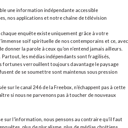
ible une information indépendante accessible
tes,
nos applications
et notre
chaîne de télévision
, chaque enquête existe uniquement grâce à votre
l’immense soif spirituelle de nos contemporains et ce, ave
de donner la parole à ceux qu’on n’entend jamais ailleurs.
. Partout, les médias indépendants sont fragilisés,
 fortunes verrouillent toujours davantage le paysage
refusent de se soumettre sont maintenus sous pression
sée sur le canal 246 de la Freebox, n’échappent pas à cette
raître si nous ne parvenons pas à toucher de nouveaux
 sur l’information, nous pensons au contraire qu’il faut
d’enquêtes, plus de pluralisme, plus de médias chrétiens