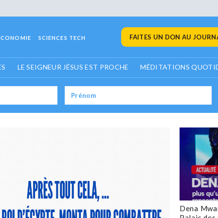
FAITES UN DON AU JOURNA
ECONOMIE
SCIENCES TECH
ES
LE SEIGNEUR JÉSUS EST PROCHE
MÉDITATIONS QUOTI
Dena Mwan
Palais des