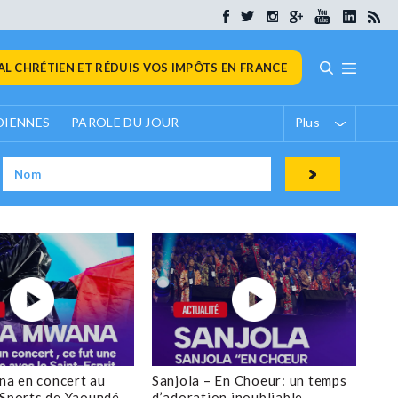
L CHRÉTIEN ET RÉDUIS VOS IMPÔTS EN FRANCE
DIENNES
PAROLE DU JOUR
Plus
a en concert au
Sanjola – En Choeur: un temps
 Sports de Yaoundé
d’adoration inoubliable