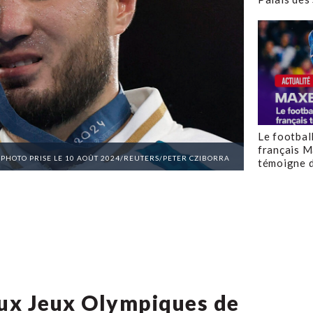
Le footbal
français M
/PHOTO PRISE LE 10 AOÛT 2024/REUTERS/PETER CZIBORRA
témoigne d
aux Jeux Olympiques de