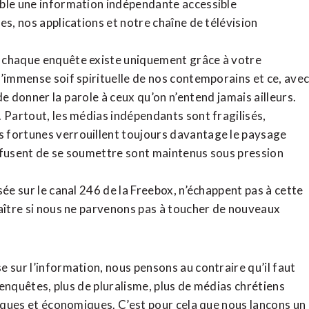
ible une information indépendante accessible
tes,
nos applications
et notre
chaîne de télévision
, chaque enquête existe uniquement grâce à votre
l’immense soif spirituelle de nos contemporains et ce, ave
de donner la parole à ceux qu’on n’entend jamais ailleurs.
. Partout, les médias indépendants sont fragilisés,
 fortunes verrouillent toujours davantage le paysage
refusent de se soumettre sont maintenus sous pression
sée sur le canal 246 de la Freebox, n’échappent pas à cette
raître si nous ne parvenons pas à toucher de nouveaux
 sur l’information, nous pensons au contraire qu’il faut
d’enquêtes, plus de pluralisme, plus de médias chrétiens
tiques et économiques. C’est pour cela que nous lançons un