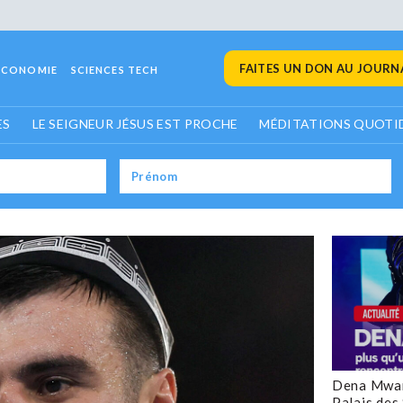
FAITES UN DON AU JOURNA
ECONOMIE
SCIENCES TECH
ES
LE SEIGNEUR JÉSUS EST PROCHE
MÉDITATIONS QUOTI
Dena Mwan
Palais des