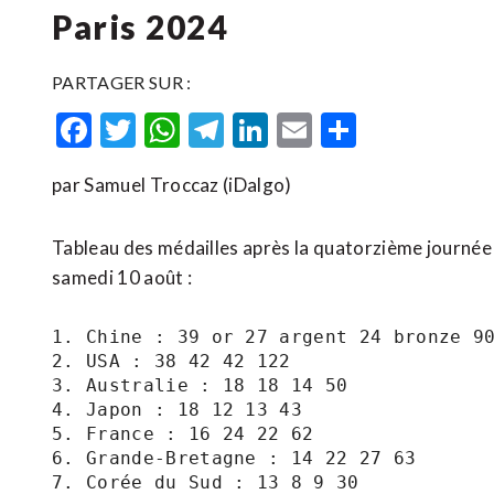
Paris 2024
PARTAGER SUR :
Facebook
Twitter
WhatsApp
Telegram
LinkedIn
Email
Partager
par Samuel Troccaz (iDalgo)
Tableau des médailles après la quatorzième journée
samedi 10 août :
1. Chine : 39 or 27 argent 24 bronze 90
2. USA : 38 42 42 122

3. Australie : 18 18 14 50

4. Japon : 18 12 13 43

5. France : 16 24 22 62

6. Grande-Bretagne : 14 22 27 63

7. Corée du Sud : 13 8 9 30
