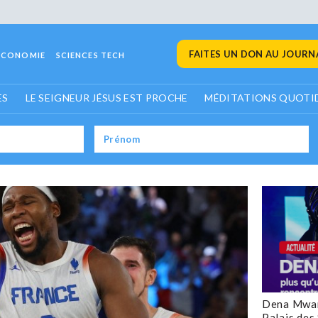
FAITES UN DON AU JOURNA
ECONOMIE
SCIENCES TECH
ES
LE SEIGNEUR JÉSUS EST PROCHE
MÉDITATIONS QUOTI
Dena Mwan
Palais des