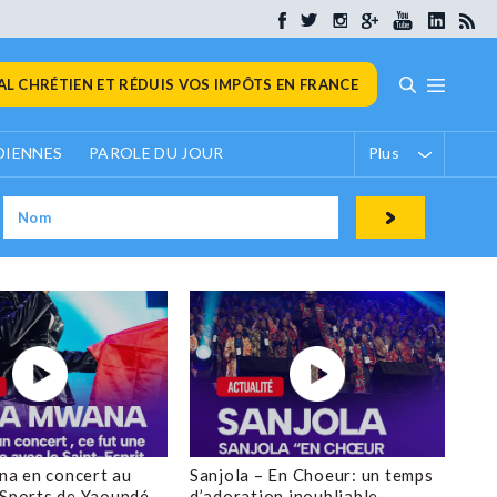
L CHRÉTIEN ET RÉDUIS VOS IMPÔTS EN FRANCE
DIENNES
PAROLE DU JOUR
Plus
a en concert au
Sanjola – En Choeur: un temps
 Sports de Yaoundé
d’adoration inoubliable