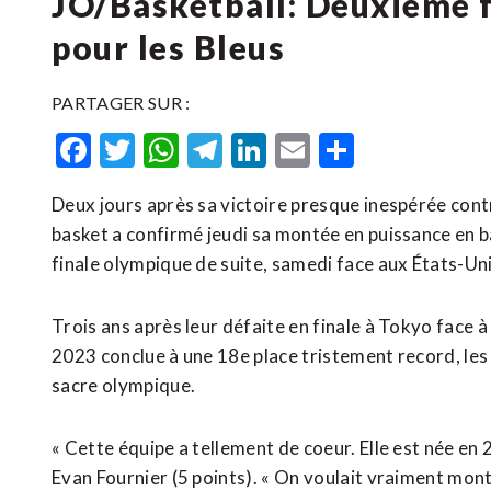
JO/Basketball: Deuxième f
pour les Bleus
PARTAGER SUR :
Facebook
Twitter
WhatsApp
Telegram
LinkedIn
Email
Partager
Deux jours après sa victoire presque inespérée cont
basket a confirmé jeudi sa montée en puissance en b
finale olympique de suite, samedi face aux États-Uni
Trois ans après leur défaite en finale à Tokyo fac
2023 conclue à une 18e place tristement record, les
sacre olympique.
« Cette équipe a tellement de coeur. Elle est née en 
Evan Fournier (5 points). « On voulait vraiment mont