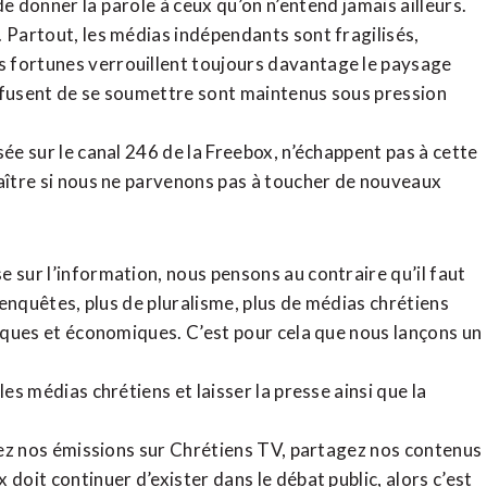
de donner la parole à ceux qu’on n’entend jamais ailleurs.
. Partout, les médias indépendants sont fragilisés,
 fortunes verrouillent toujours davantage le paysage
refusent de se soumettre sont maintenus sous pression
sée sur le canal 246 de la Freebox, n’échappent pas à cette
raître si nous ne parvenons pas à toucher de nouveaux
 sur l’information, nous pensons au contraire qu’il faut
d’enquêtes, plus de pluralisme, plus de médias chrétiens
tiques et économiques. C’est pour cela que nous lançons un
es médias chrétiens et laisser la presse ainsi que la
rdez nos émissions sur Chrétiens TV, partagez nos contenus
doit continuer d’exister dans le débat public, alors c’est