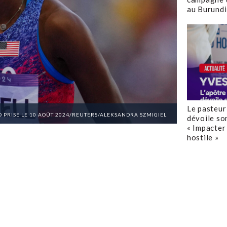
au Burundi
Le pasteur
O PRISE LE 10 AOÛT 2024/REUTERS/ALEKSANDRA SZMIGIEL
dévoile so
« Impacter 
hostile »