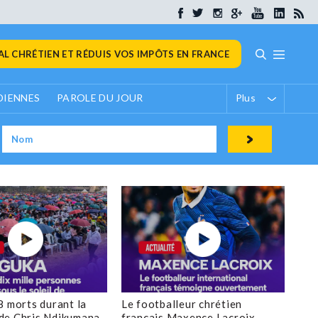
L CHRÉTIEN ET RÉDUIS VOS IMPÔTS EN FRANCE
DIENNES
PAROLE DU JOUR
Plus
8 morts durant la
Le footballeur chrétien
de Chris Ndikumana
français Maxence Lacroix