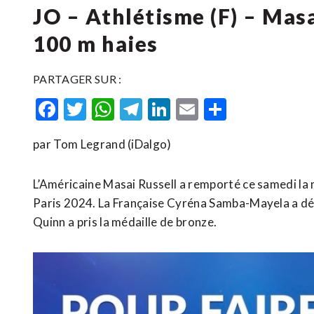
JO – Athlétisme (F) – Masa
100 m haies
PARTAGER SUR :
Facebook
Twitter
WhatsApp
Telegram
LinkedIn
Email
Partager
par Tom Legrand (iDalgo)
L’Américaine Masai Russell a remporté ce samedi la 
Paris 2024. La Française Cyréna Samba-Mayela a dé
Quinn a pris la médaille de bronze.