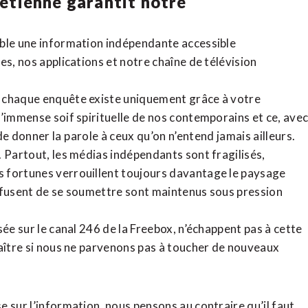
rétienne
garantit notre
ible une information indépendante accessible
tes,
nos applications
et notre
chaîne de télévision
, chaque enquête existe uniquement grâce à votre
l’immense soif spirituelle de nos contemporains et ce, ave
de donner la parole à ceux qu’on n’entend jamais ailleurs.
. Partout, les médias indépendants sont fragilisés,
 fortunes verrouillent toujours davantage le paysage
refusent de se soumettre sont maintenus sous pression
sée sur le canal 246 de la Freebox, n’échappent pas à cette
raître si nous ne parvenons pas à toucher de nouveaux
 sur l’information, nous pensons au contraire qu’il faut