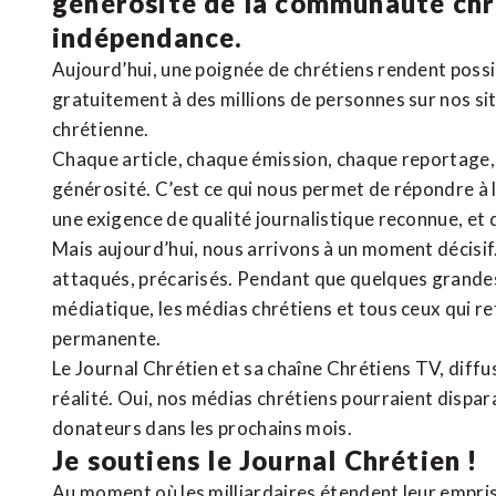
générosité de la communauté ch
indépendance.
Aujourd’hui, une poignée de chrétiens rendent poss
gratuitement à des millions de personnes sur nos si
chrétienne
.
Chaque article, chaque émission, chaque reportage
générosité. C’est ce qui nous permet de répondre à 
une exigence de qualité journalistique reconnue,
et 
Mais aujourd’hui, nous arrivons à un moment décisif
attaqués, précarisés. Pendant que quelques grandes
médiatique, les médias chrétiens et tous ceux qui 
permanente.
Le Journal Chrétien et sa chaîne Chrétiens TV, diffu
réalité. Oui, nos médias chrétiens pourraient dispa
donateurs dans les prochains mois.
Je soutiens le Journal Chrétien !
Au moment où les milliardaires étendent leur emprise