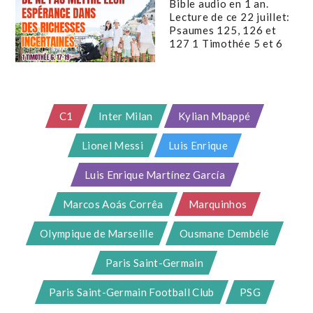
Bible audio en 1 an.
Lecture de ce 22 juillet:
Psaumes 125, 126 et
127 1 Timothée 5 et 6
C1
Inter Milan
Kylian Mbappé
Lionel Messi
Luis Enrique
Luis Enrique Martínez García
Marcos Aoás Corrêa
Marquinhos
Olympique de Marseille
Ousmane Dembélé
Paris Saint-Germain
Paris Saint-Germain Football Club
PSG