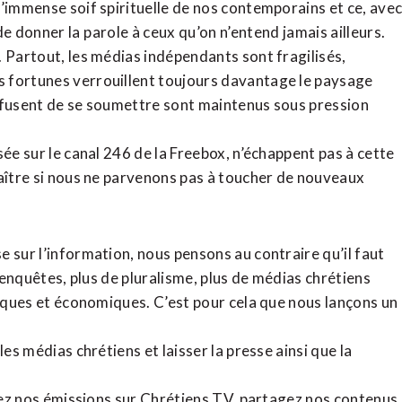
l’immense soif spirituelle de nos contemporains et ce, ave
de donner la parole à ceux qu’on n’entend jamais ailleurs.
. Partout, les médias indépendants sont fragilisés,
 fortunes verrouillent toujours davantage le paysage
refusent de se soumettre sont maintenus sous pression
sée sur le canal 246 de la Freebox, n’échappent pas à cette
raître si nous ne parvenons pas à toucher de nouveaux
 sur l’information, nous pensons au contraire qu’il faut
d’enquêtes, plus de pluralisme, plus de médias chrétiens
tiques et économiques. C’est pour cela que nous lançons un
es médias chrétiens et laisser la presse ainsi que la
rdez nos émissions sur Chrétiens TV, partagez nos contenus