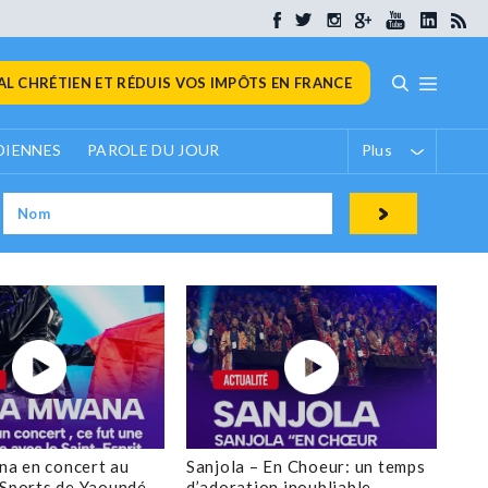
L CHRÉTIEN ET RÉDUIS VOS IMPÔTS EN FRANCE
DIENNES
PAROLE DU JOUR
Plus
a en concert au
Sanjola – En Choeur: un temps
 Sports de Yaoundé
d’adoration inoubliable