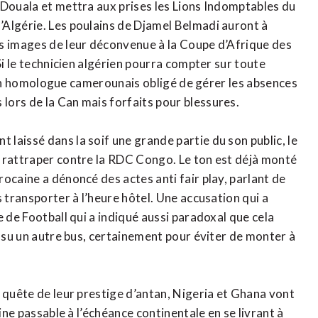
 Douala et mettra aux prises les Lions Indomptables du
’Algérie. Les poulains de Djamel Belmadi auront à
es images de leur déconvenue à la Coupe d’Afrique des
Si le technicien algérien pourra compter sur toute
e son homologue camerounais obligé de gérer les absences
ors de la Can mais forfaits pour blessures.
laissé dans la soif une grande partie du son public, le
e rattraper contre la RDC Congo. Le ton est déjà monté
ocaine a dénoncé des actes anti fair play, parlant de
 transporter à l’heure hôtel. Une accusation qui a
e de Football qui a indiqué aussi paradoxal que cela
insu un autre bus, certainement pour éviter de monter à
 quête de leur prestige d’antan, Nigeria et Ghana vont
ine passable à l’échéance continentale en se livrant à