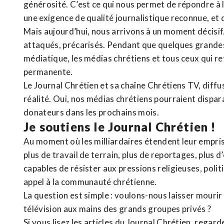
générosité. C’est ce qui nous permet de répondre à 
une exigence de qualité journalistique reconnue,
et 
Mais aujourd’hui, nous arrivons à un moment décisif
attaqués, précarisés. Pendant que quelques grandes
médiatique, les médias chrétiens et tous ceux qui 
permanente.
Le Journal Chrétien et sa chaîne Chrétiens TV, diffu
réalité. Oui, nos médias chrétiens pourraient dispa
donateurs dans les prochains mois.
Je soutiens le Journal Chrétien !
Au moment où les milliardaires étendent leur emprise
plus de travail de terrain, plus de reportages, plus 
capables de résister aux pressions religieuses, poli
appel à la communauté chrétienne.
La question est simple : voulons-nous laisser mourir l
télévision aux mains des grands groupes privés ?
Si vous lisez les articles du Journal Chrétien, rega