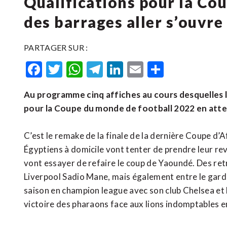
Qualifications pour la Cou
des barrages aller s’ouvre
PARTAGER SUR :
Facebook
Twitter
WhatsApp
Telegram
LinkedIn
Email
Partager
Au programme cinq affiches au cours desquelles 
pour la Coupe du monde de football 2022 en atte
C’est le remake de la finale de la dernière Coupe d’A
Égyptiens à domicile vont tenter de prendre leur re
vont essayer de refaire le coup de Yaoundé. Des re
Liverpool Sadio Mane, mais également entre le gard
saison en champion league avec son club Chelsea et 
victoire des pharaons face aux lions indomptables e