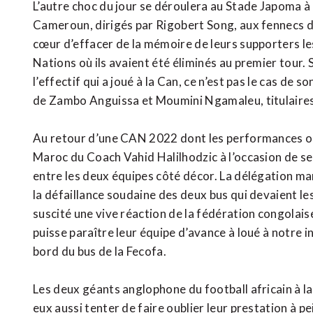
L’autre choc du jour se déroulera au Stade Japoma à
Cameroun, dirigés par Rigobert Song, aux fennecs d
cœur d’effacer de la mémoire de leurs supporters l
Nations où ils avaient été éliminés au premier tour. 
l’effectif qui a joué à la Can, ce n’est pas le cas d
de Zambo Anguissa et Moumini Ngamaleu, titulaires l
Au retour d’une CAN 2022 dont les performances ont 
Maroc du Coach Vahid Halilhodzic à l’occasion de s
entre les deux équipes côté décor. La délégation mar
la défaillance soudaine des deux bus qui devaient les
suscité une vive réaction de la fédération congolais
puisse paraître leur équipe d’avance à loué à notre 
bord du bus de la Fecofa.
Les deux géants anglophone du football africain à la
eux aussi tenter de faire oublier leur prestation à pe