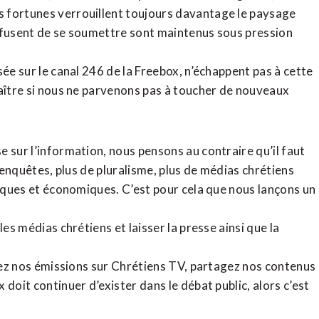
 fortunes verrouillent toujours davantage le paysage
refusent de se soumettre sont maintenus sous pression
sée sur le canal 246 de la Freebox, n’échappent pas à cette
raître si nous ne parvenons pas à toucher de nouveaux
 sur l’information, nous pensons au contraire qu’il faut
d’enquêtes, plus de pluralisme, plus de médias chrétiens
tiques et économiques. C’est pour cela que nous lançons un
es médias chrétiens et laisser la presse ainsi que la
rdez nos émissions sur Chrétiens TV, partagez nos contenus
doit continuer d’exister dans le débat public, alors c’est