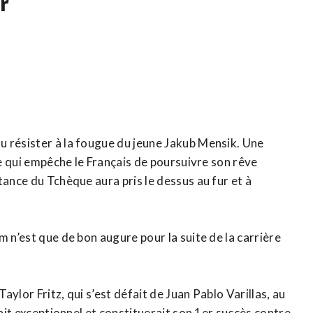
r
u résister à la fougue du jeune Jakub Mensik. Une
re qui empêche le Français de poursuivre son rêve
tance du Tchèque aura pris le dessus au fur et à
m n’est que de bon augure pour la suite de la carrière
ylor Fritz, qui s’est défait de Juan Pablo Varillas, au
rait exceptionnel et constituerait son 1er succès contre