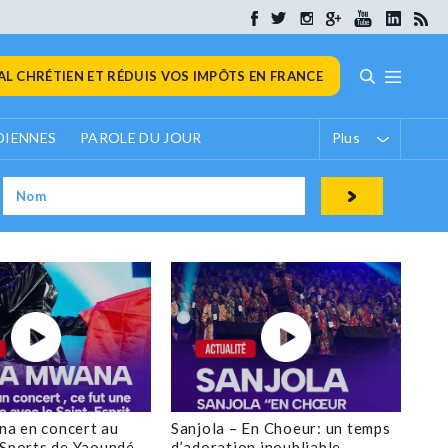
L CHRÉTIEN ET RÉDUIS VOS IMPÔTS EN FRANCE
DIENNES
PAROLE DU JOUR
Plus
a en concert au
Sanjola – En Choeur: un temps
 Sports de Yaoundé
d’adoration inoubliable