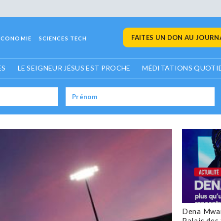
FAITES UN DON AU JOURNA
ECONOMIE
SCIENCES TECH
ES
LE SEIGNEUR JÉSUS EST PROCHE
MÉDITATIONS QUOTI
Dena Mwan
Palais des