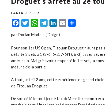
Droguet s’arrête au 2e tou
PARTAGER SUR :
Facebook
Twitter
WhatsApp
Telegram
LinkedIn
Email
Partager
par Dorian Madala (iDalgo)
Pour son 1er US Open, Titouan Droguet n’aura pas s
défaite 3 sets à 1 (3-6, 6-2, 7-6(1), 6-3) assez sévè
américain. Malgré avoir remporté le 1er set, la cons
mesure de la partie.
À tout juste 22 ans, cette expérience en grand chele
de Titouan Droguet.
De son côté le tout jeune Jakub Mensik rencontrera Ta
prochain tour. Une victoire ici contre l’américain se