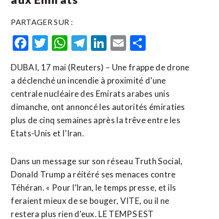
PARTAGER SUR :
Facebook
Twitter
WhatsApp
Telegram
LinkedIn
Email
Partager
DUBAI, 17 mai (Reuters) – Une frappe de drone
a déclenché un incendie à proximité d’une
centrale nucléaire des Emirats arabes unis
dimanche, ont annoncé les autorités émiraties
plus de cinq semaines après la trêve entre les
Etats-Unis et l’Iran.
Dans un message sur son réseau Truth Social,
Donald Trump a réitéré ses menaces contre
Téhéran. « Pour l’Iran, le temps presse, et ils
feraient mieux de se bouger, ​VITE, ou il ‌ne
restera plus rien d’eux. LE TEMPS EST