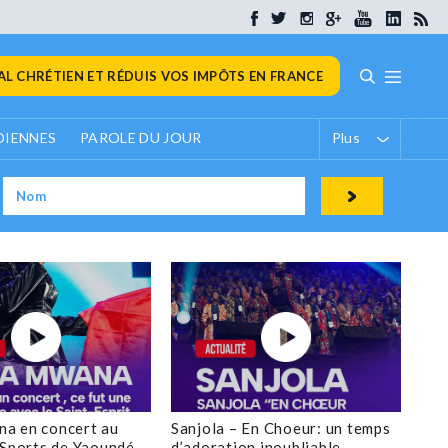
L CHRÉTIEN ET RÉDUIS VOS IMPÔTS EN FRANCE
DIENNES
PAROLE DU JOUR
Plus
a en concert au
Sanjola – En Choeur: un temps
 Sports de Yaoundé
d’adoration inoubliable