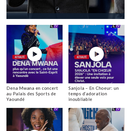
Dena Mwana en concert
Sanjola – En Choeur: un
au Palais des Sports de
temps d’adoration
Yaoundé
inoubliable