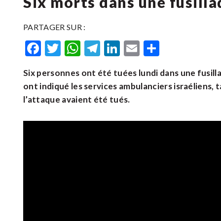
Six morts dans une fusilla
PARTAGER SUR :
Facebook
Twitter
WhatsApp
Telegram
LinkedIn
Email
Partager
Six personnes ont été tuées lundi dans une fusilla
ont indiqué les services ambulanciers israéliens, t
l’attaque avaient été tués.