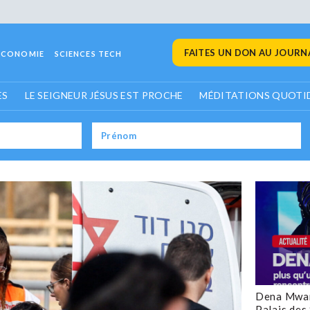
FAITES UN DON AU JOURNA
ECONOMIE
SCIENCES TECH
ES
LE SEIGNEUR JÉSUS EST PROCHE
MÉDITATIONS QUOTI
Dena Mwan
Palais des