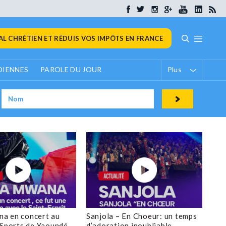
L CHRÉTIEN ET RÉDUIS VOS IMPÔTS EN FRANCE
DIENNES
PAROLE DU JOUR
Plus
a en concert au
Sanjola – En Choeur: un temps
 Sports de Yaoundé
d’adoration inoubliable