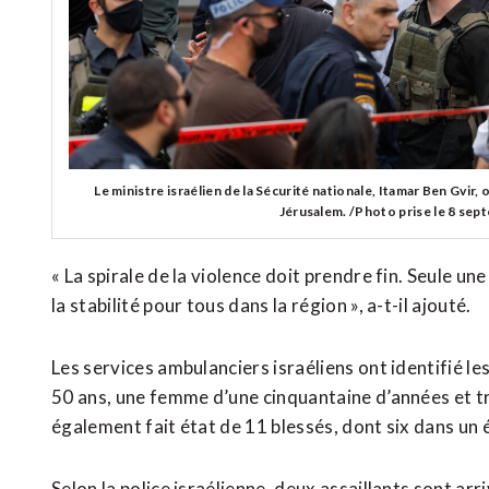
Le ministre israélien de la Sécurité nationale, Itamar Ben Gvir,
Jérusalem. /Photo prise le 8 
« La spirale de la violence doit prendre fin. Seule un
la stabilité pour tous dans la région », a-t-il ajouté.
Les services ambulanciers israéliens ont identifié l
50 ans, une femme d’une cinquantaine d’années et tr
également fait état de 11 blessés, dont six dans un 
Selon la police israélienne, deux assaillants sont arr