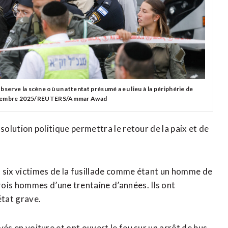
 observe la scène où un attentat présumé a eu lieu à la périphérie de
septembre 2025/REUTERS/Ammar Awad
e solution politique permettra le retour de la paix et de
es six victimes de la fusillade comme étant un homme de
ois hommes d’une trentaine d’années. Ils ont
état grave.
ivés en voiture et ont ouvert le feu sur un arrêt de bus