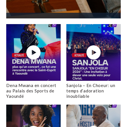
Dena Mwana en concert
Sanjola – En Choeur: un
au Palais des Sports de
temps d’adoration
Yaoundé
inoubliable