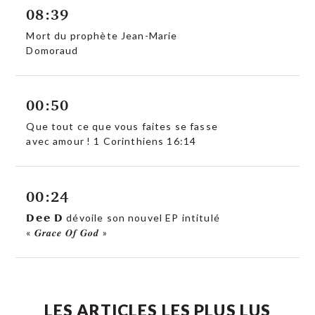
08:39
Mort du prophète Jean-Marie
Domoraud
00:50
Que tout ce que vous faites se fasse
avec amour ! 1 Corinthiens 16:14
00:24
𝗗𝗲𝗲 𝗗 dévoile son nouvel EP intitulé
« 𝑮𝒓𝒂𝒄𝒆 𝑶𝒇 𝑮𝒐𝒅 »
LES ARTICLES LES PLUS LUS