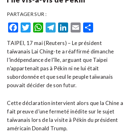
PARTAGER SUR :
Facebook
Twitter
WhatsApp
Telegram
LinkedIn
Email
Partager
TAIPEI, 17 mai (Reuters) – Le président
taïwanais Lai Ching-te a réaffirmé dimanche
l’indépendance de l’île, arguant que Taipei
n’appartenait pas à Pékin ni ne lui était
subordonnée et que seul le peuple taïwanais
pouvait décider de son futur.
Cette déclaration ​intervient ‌alors que la Chine a
fait preuve ​d’une fermeté ⁠inédite sur le sujet
taïwanais lors de la visite ‌à Pékin du ‌président
américain Donald Trump.