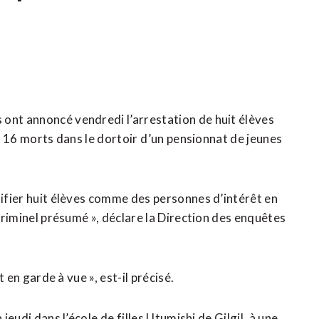
ont annoncé vendredi l’arrestation de huit élèves
t ‌16 morts dans ​le dortoir ⁠d’un pensionnat de jeunes
tifier huit élèves comme ​des personnes d’intérêt en
 criminel présumé », déclare la Direction des enquêtes
t en garde à vue », est-il précisé.
eudi dans l’école de ⁠filles Utumishi ‌de Gilgil, à une