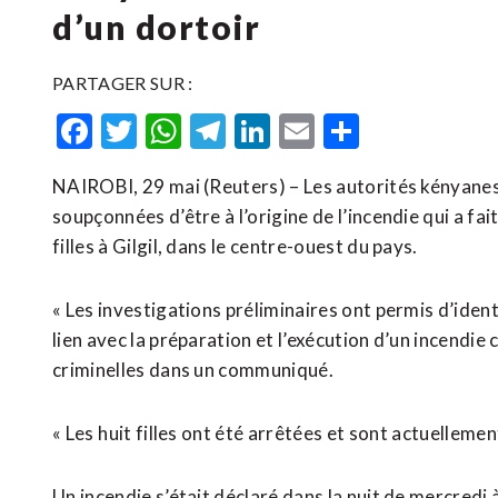
d’un dortoir
PARTAGER SUR :
Facebook
Twitter
WhatsApp
Telegram
LinkedIn
Email
Partager
NAIROBI, 29 mai (Reuters) – Les autorités kényanes 
soupçonnées d’être à l’origine de l’incendie qui a ​fai
filles à ‌Gilgil, ‌dans le centre-ouest du pays.
« Les investigations préliminaires ont permis d’iden
lien avec la préparation et l’exécution d’un incendie
criminelles dans un communiqué.
« Les ⁠huit filles ont été arrêtées et ⁠sont actuellemen
Un incendie s’était déclaré dans la nuit de mercredi à j