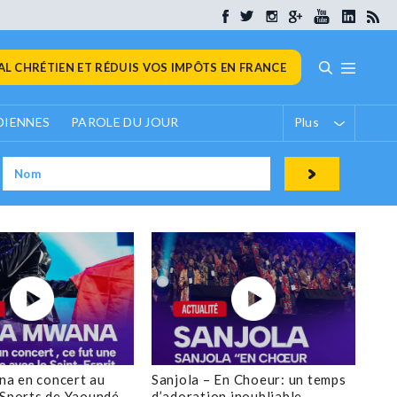
L CHRÉTIEN ET RÉDUIS VOS IMPÔTS EN FRANCE
DIENNES
PAROLE DU JOUR
Plus
a en concert au
Sanjola – En Choeur: un temps
 Sports de Yaoundé
d’adoration inoubliable