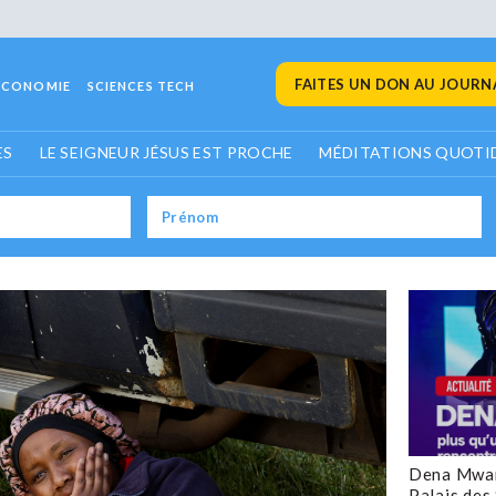
FAITES UN DON AU JOURNA
ECONOMIE
SCIENCES TECH
ES
LE SEIGNEUR JÉSUS EST PROCHE
MÉDITATIONS QUOTI
Dena Mwan
Palais des