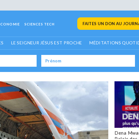
FAITES UN DON AU JOURNA
ECONOMIE
SCIENCES TECH
ES
LE SEIGNEUR JÉSUS EST PROCHE
MÉDITATIONS QUOTI
Dena Mwan
Palais des