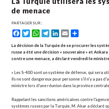
La Turquie utilisera les s
de menace
PARTAGER SUR :
Facebook
Twitter
WhatsApp
Telegram
LinkedIn
Email
Partager
La décision de la Turquie de se procurer les sys
russe a été une décision « souveraine » et Ankara 
contre une menace, a déclaré vendredi le ministre
« Les S-400 sont un système de défense, qui sera uti
Ils ne sont dangereux pour personne s’il n’y a pas d’a
ministre lors d’une réunion dans la province centrale
Rappelant les sanctions américaines contre l’agence 
systèmes russes par la Turquie, M. Akar a déclaré qu