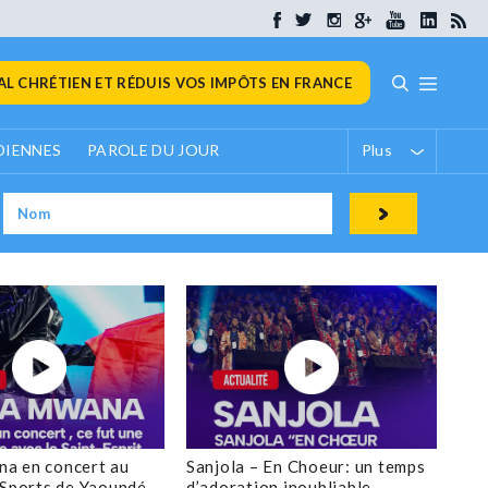
L CHRÉTIEN ET RÉDUIS VOS IMPÔTS EN FRANCE
DIENNES
PAROLE DU JOUR
Plus
a en concert au
Sanjola – En Choeur: un temps
 Sports de Yaoundé
d’adoration inoubliable