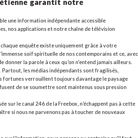
rétienne
garantit notre
ible une information indépendante accessible
tes,
nos applications
et notre
chaîne de télévision
, chaque enquête existe uniquement grâce à votre
l’immense soif spirituelle de nos contemporains et ce, ave
de donner la parole à ceux qu’on n’entend jamais ailleurs.
. Partout, les médias indépendants sont fragilisés,
 fortunes verrouillent toujours davantage le paysage
refusent de se soumettre sont maintenus sous pression
sée sur le canal 246 de la Freebox, n’échappent pas à cette
raître si nous ne parvenons pas à toucher de nouveaux