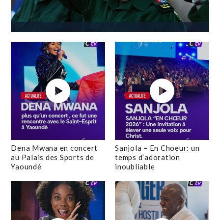
Dena Mwana en concert
Sanjola – En Choeur: un
au Palais des Sports de
temps d’adoration
Yaoundé
inoubliable