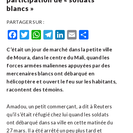
blancs »
PARTAGER SUR :
Facebook
Twitter
WhatsApp
Telegram
LinkedIn
Email
Partager
C’était un jour de marché dans la petite ville
de Moura, dans le centre du Mali, quand les
forces armées maliennes appuyées par des
mercenaires blancs ont débarqué en
hélicoptère et ouvert le feu sur les habitants,
racontent des témoins.
Amadou, un petit commerçant, a dit à Reuters
qu’il s’était réfugié chez lui quand les soldats
ont débarqué dans sa ville en cette matinée du
27 mars. Il a été arrêté un peu plus tard et