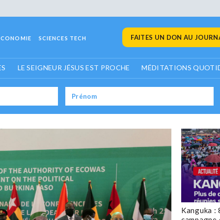
FAITES UN DON AU JOURNA
ECONOMIE
SCIENCES TECH
ES
LE SEIGNEUR JÉSUS EST PROCHE
MÉDITATIONS QUOTI
Kanguka : 
campagne 