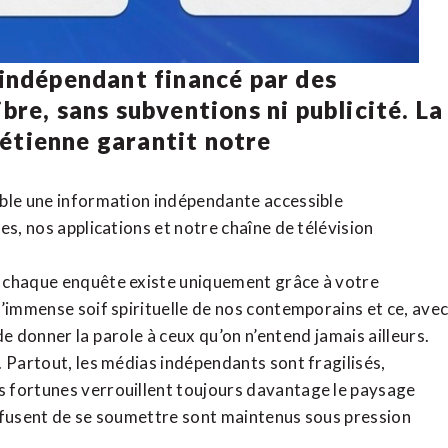
 indépendant financé par des
bre, sans subventions ni publicité. La
rétienne
garantit notre
ible une information indépendante accessible
tes,
nos applications
et notre
chaîne de télévision
, chaque enquête existe uniquement grâce à votre
l’immense soif spirituelle de nos contemporains et ce, ave
de donner la parole à ceux qu’on n’entend jamais ailleurs.
. Partout, les médias indépendants sont fragilisés,
 fortunes verrouillent toujours davantage le paysage
refusent de se soumettre sont maintenus sous pression