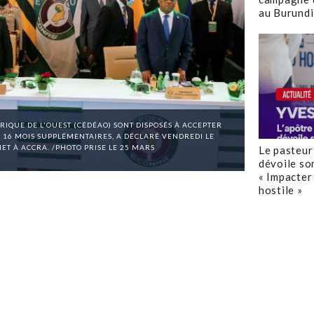
au Burundi
IQUE DE L'OUEST (CÉDÉAO) SONT DISPOSÉS À ACCEPTER
 16 MOIS SUPPLÉMENTAIRES, A DÉCLARÉ VENDREDI LE
ET À ACCRA. /PHOTO PRISE LE 25 MARS
Le pasteur
dévoile so
« Impacter 
hostile »