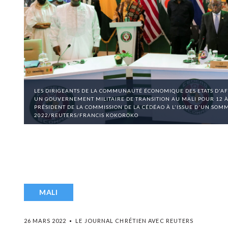
LES DIRIGEANTS DE LA COMMUNAUTÉ ÉCONOMIQUE DES ETATS D'AFR
UN GOUVERNEMENT MILITAIRE DE TRANSITION AU MALI POUR 12 À
PRÉSIDENT DE LA COMMISSION DE LA CÉDÉAO À L'ISSUE D'UN SOMM
2022/REUTERS/FRANCIS KOKOROKO
MALI
26 MARS 2022
LE JOURNAL CHRÉTIEN AVEC REUTERS