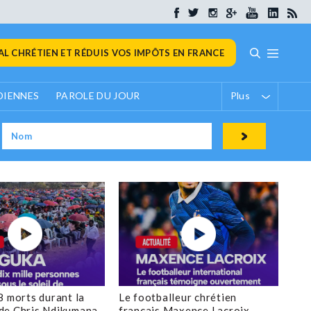
L CHRÉTIEN ET RÉDUIS VOS IMPÔTS EN FRANCE
DIENNES
PAROLE DU JOUR
Plus
8 morts durant la
Le footballeur chrétien
de Chris Ndikumana
français Maxence Lacroix