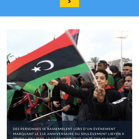
DES PERSONNES SE RASSEMBLENT LORS D'UN ÉVÉNEMENT
MARQUANT LE 11E ANNIVERSAIRE DU SOULÈVEMENT LIBYEN À
TRIPOLI, EN LIBYE, LE 17 FÉVRIER 2022. ONZE ANS SE SONT