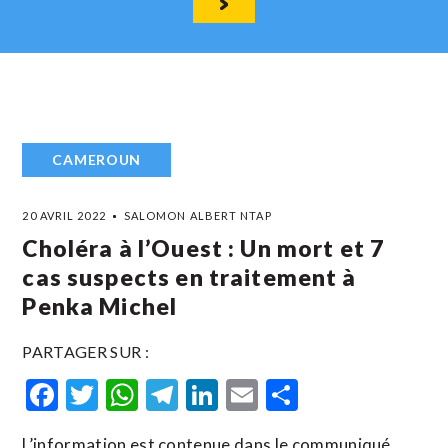
CAMEROUN
20 AVRIL 2022
SALOMON ALBERT NTAP
Choléra à l’Ouest : Un mort et 7
cas suspects en traitement à
Penka Michel
PARTAGER SUR :
Facebook
Twitter
WhatsApp
Telegram
LinkedIn
Email
Partager
L’information est contenue dans le communiqué