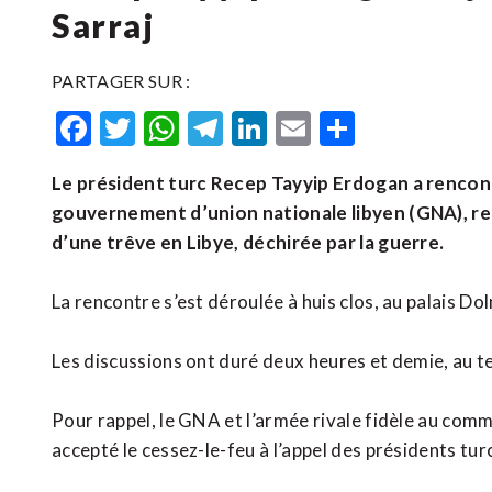
Sarraj
PARTAGER SUR :
Facebook
Twitter
WhatsApp
Telegram
LinkedIn
Email
Partager
Le président turc Recep Tayyip Erdogan a rencont
gouvernement d’union nationale libyen (GNA), rec
d’une trêve en Libye, déchirée par la guerre.
La rencontre s’est déroulée à huis clos, au palais Do
Les discussions ont duré deux heures et demie, au te
Pour rappel, le GNA et l’armée rivale fidèle au comm
accepté le cessez-le-feu à l’appel des présidents tur