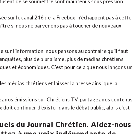
refusent de se soumettre sont maintenus sous pression
sée sur le canal 246 de la Freebox, n’échappent pas à cette
raître si nous ne parvenons pas à toucher de nouveaux
 sur l’information, nous pensons au contraire qu’il faut
d’enquêtes, plus de pluralisme, plus de médias chrétiens
tiques et économiques. C’est pour cela que nous lançons un
es médias chrétiens et laisser la presse ainsi que la
rdez nos émissions sur Chrétiens TV, partagez nos contenus
doit continuer d’exister dans le débat public, alors c’est
uels du Journal Chrétien. Aidez-nous
ettez à une voix indépendante de