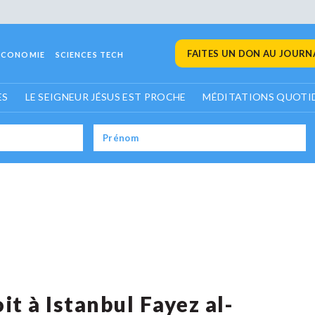
FAITES UN DON AU JOURNA
ECONOMIE
SCIENCES TECH
ES
LE SEIGNEUR JÉSUS EST PROCHE
MÉDITATIONS QUOTI
t à Istanbul Fayez al-