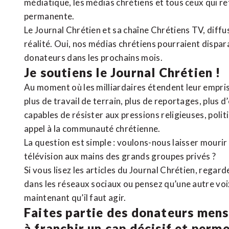
médiatique, les médias chrétiens et tous ceux qui 
permanente.
Le Journal Chrétien et sa chaîne Chrétiens TV, diffu
réalité. Oui, nos médias chrétiens pourraient dispa
donateurs dans les prochains mois.
Je soutiens le Journal Chrétien !
Au moment où les milliardaires étendent leur emprise
plus de travail de terrain, plus de reportages, plus 
capables de résister aux pressions religieuses, poli
appel à la communauté chrétienne.
La question est simple : voulons-nous laisser mourir l
télévision aux mains des grands groupes privés ?
Si vous lisez les articles du Journal Chrétien, rega
dans les réseaux sociaux ou pensez qu’une autre voix 
maintenant qu’il faut agir.
Faites partie des donateurs mens
à franchir un cap décisif et perm