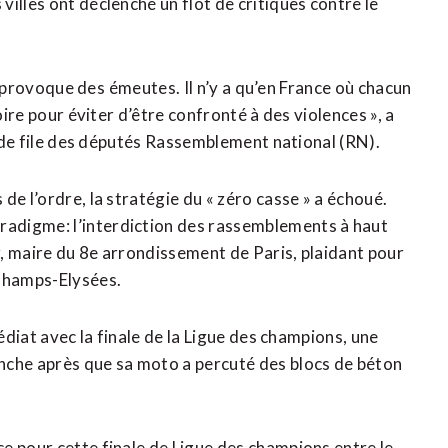
illes ont déclenché un flot de critiques contre le
t provoque des ⁠émeutes. ‌Il n’y a qu’en France où chacun
oire pour éviter d’être confronté à des violences », a
ffe de file des députés Rassemblement national (RN).
e l’ordre, la stratégie du « zéro casse » a ​échoué.
adigme: l’interdiction des rassemblements à haut
, maire du 8e ‌arrondissement de Paris, plaidant pour ​
 Champs-Elysées.
édiat avec la finale ​de la Ligue des champions, une
nche après que sa moto a percuté des blocs de béton
e pour cette finale de Ligue des champions entre le