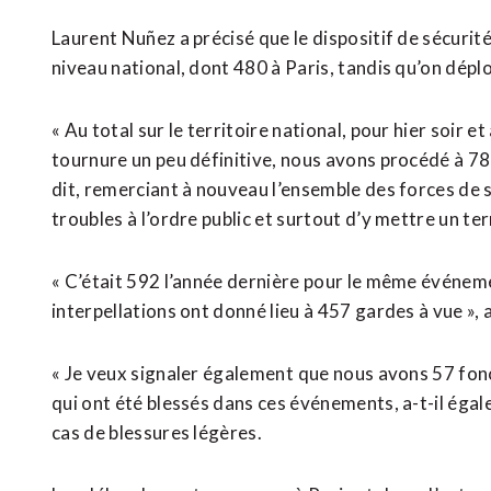
Laurent Nuñez a précisé que le dispositif de sécurité
niveau national, dont 480 à Paris, tandis qu’on déplo
« Au total ​sur le territoire national, pour hier soir
tournure un peu définitive, nous avons procédé à 780 
dit, remerciant à nouveau l’ensemble des forces de sé
troubles à l’ordre public et surtout d’y mettre un ter
« C’était 592 l’année dernière pour le même événe
interpellations ont donné lieu à 457 gardes à vue », a
« Je veux signaler également ⁠que nous avons 57 fonc
qui ont été blessés dans ces événements, a-t-il égale
cas de blessures légères.