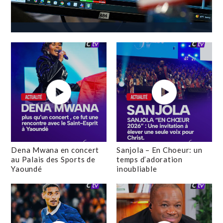
Dena Mwana en concert
Sanjola – En Choeur: un
au Palais des Sports de
temps d’adoration
Yaoundé
inoubliable