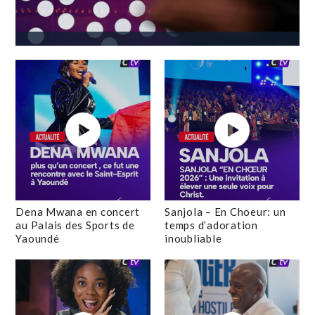
Dena Mwana en concert
Sanjola – En Choeur: un
au Palais des Sports de
temps d’adoration
Yaoundé
inoubliable