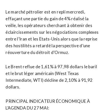
Le marché pétrolier est en ⁠repli mercredi,
effaçant une partie du gain de 4% réalisé la
veille, les opérateurs cherchant à obtenir des
éclaircissements sur les négociations complexes
entre l’Iran et les Etats-Unis alors que la reprise
des hostilités a retardé la perspective d’une
réouverture du détroit d’Ormuz.
Le Brent reflue de 1,61% à 97,98 dollars le baril ​
et le brut léger américain (West Texas
Intermediate, WTI) décline de 2,10% à 91,92
dollars.
PRINCIPAL INDICATEUR ÉCONOMIQUE À
L’AGENDA DU ​27 MAI: