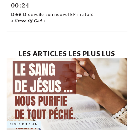
00:24
𝗗𝗲𝗲 𝗗 dévoile son nouvel EP intitulé
« 𝑮𝒓𝒂𝒄𝒆 𝑶𝒇 𝑮𝒐𝒅 »
LES ARTICLES LES PLUS LUS
BIBLE EN 1 AN