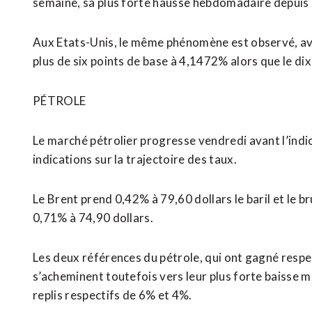
semaine, sa plus forte hausse hebdomadaire depuis
Aux Etats-Unis, le même phénomène est observé, av
plus de six points de base à 4,1472% alors que le d
PÉTROLE
Le marché pétrolier progresse vendredi avant l’indi
indications sur la trajectoire des taux.
Le Brent prend 0,42% à 79,60 dollars le baril et le 
0,71% à 74,90 dollars.
Les deux références du pétrole, qui ont gagné resp
s’acheminent toutefois vers leur plus forte baisse
replis respectifs de 6% et 4%.