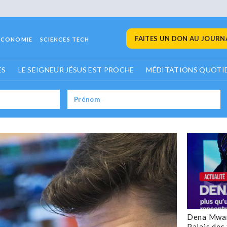
FAITES UN DON AU JOURNA
ECONOMIE
SCIENCES TECH
ES
LE SEIGNEUR JÉSUS EST PROCHE
MÉDITATIONS QUOTI
Dena Mwan
Palais des