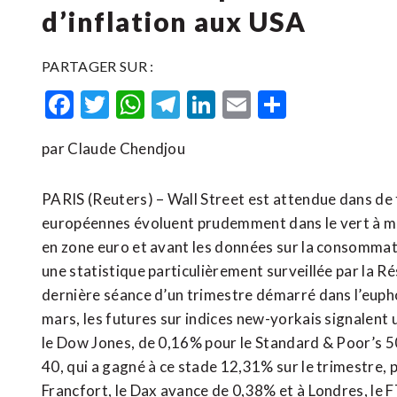
d’inflation aux USA
PARTAGER SUR :
Facebook
Twitter
WhatsApp
Telegram
LinkedIn
Email
Partager
par Claude Chendjou
PARIS (Reuters) – Wall Street est attendue dans de 
européennes évoluent prudemment dans le vert à mi-s
en zone euro et avant les données sur la consommati
une statistique particulièrement surveillée par la R
dernière séance d’un trimestre démarré dans l’euph
mars, les futures sur indices new-yorkais signalent
le Dow Jones, de 0,16% pour le Standard & Poor’s 5
40, qui a gagné à ce stade 12,31% sur le trimestre
Francfort, le Dax avance de 0,38% et à Londres, le 