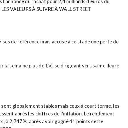
 l’annonce du rachat pour 2,4 milliards d’euros du
ique. LES VALEURS À SUIVRE À WALL STREET
vises de référence mais accuse à ce stade une perte de
r la semaine plus de 1%, se dirigeant vers sa meilleure
 sont globalement stables mais ceux à court terme, les
essent après les chiffres de l’inflation. Le rendement
s, à 2,747%, après avoir gagné 41 points cette