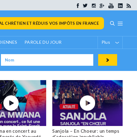
L CHRÉTIEN ET RÉDUIS VOS IMPÔTS EN FRANCE
DIENNES
PAROLE DU JOUR
Plus
a en concert au
Sanjola – En Choeur: un temps
 Sports de Yaoundé
d’adoration inoubliable