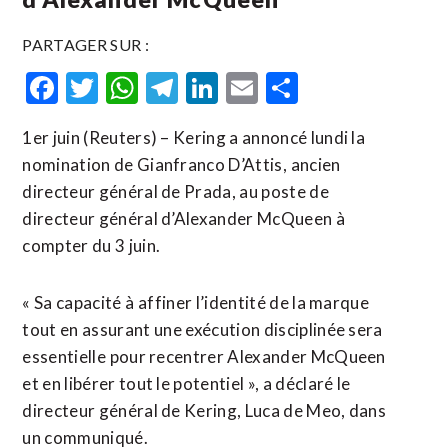
PARTAGER SUR :
Facebook
Twitter
WhatsApp
Telegram
LinkedIn
Email
Partager
1er juin (Reuters) – Kering a annoncé lundi la ​
nomination de ‌Gianfranco ​D’Attis, ⁠ancien
directeur général ‌de ‌Prada, au poste de
directeur ​général d’Alexander McQueen à
compter du 3 juin.
« Sa capacité ⁠à ⁠affiner l’identité de la marque
tout en assurant ⁠une exécution ‌disciplinée sera
essentielle ⁠pour ​recentrer ​Alexander McQueen
et en ​libérer tout le ‌potentiel », ​a déclaré le
directeur ​général de Kering, Luca de Meo, dans
un communiqué.