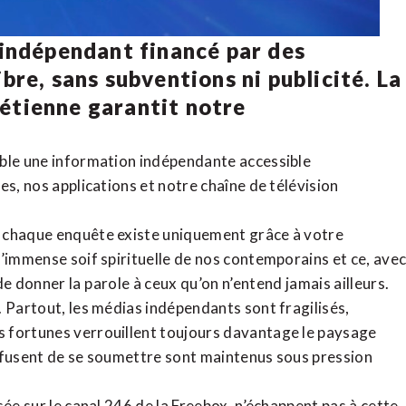
 indépendant financé par des
bre, sans subventions ni publicité. La
rétienne
garantit notre
ible une information indépendante accessible
tes,
nos applications
et notre
chaîne de télévision
, chaque enquête existe uniquement grâce à votre
l’immense soif spirituelle de nos contemporains et ce, ave
de donner la parole à ceux qu’on n’entend jamais ailleurs.
. Partout, les médias indépendants sont fragilisés,
 fortunes verrouillent toujours davantage le paysage
refusent de se soumettre sont maintenus sous pression
sée sur le canal 246 de la Freebox, n’échappent pas à cette