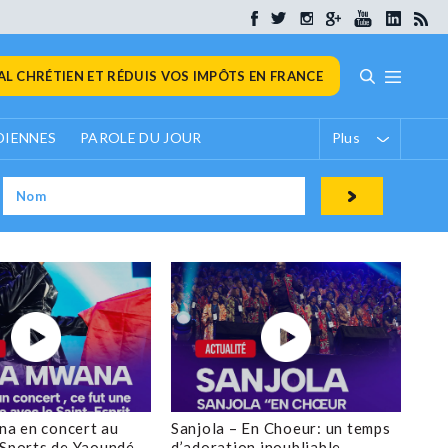
L CHRÉTIEN ET RÉDUIS VOS IMPÔTS EN FRANCE
DIENNES
PAROLE DU JOUR
Plus
a en concert au
Sanjola – En Choeur: un temps
 Sports de Yaoundé
d’adoration inoubliable