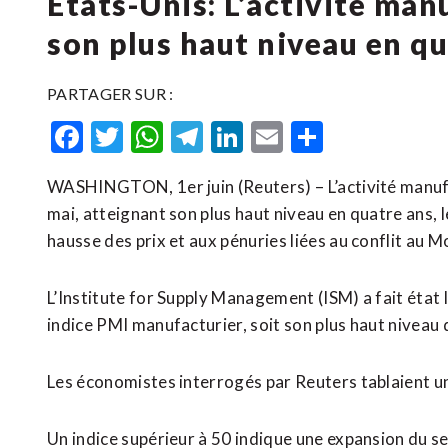
États-Unis: L’activité man
son plus haut niveau en q
PARTAGER SUR :
Facebook
Twitter
WhatsApp
Telegram
LinkedIn
Email
Partager
WASHINGTON, 1er juin (Reuters) – L’activité manuf
mai, atteignant son plus haut niveau en quatre ans, 
hausse des prix et aux pénuries liées au conflit au 
L’Institute ​for Supply ‌Management (ISM) a fait état 
indice PMI manufacturier, soit son plus ‌haut niveau 
Les économistes interrogés par Reuters tablaient une
Un indice supérieur à 50 indique une ​expansion du 