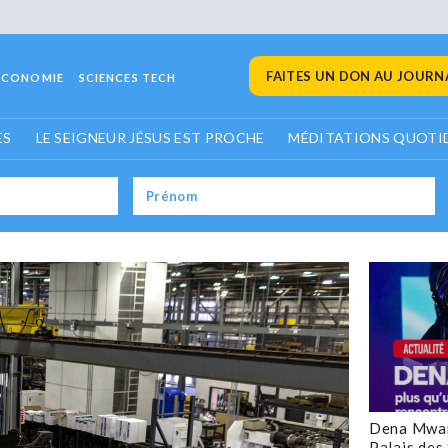
FAITES UN DON AU JOURNA
ECONOMIE
SCIENCES TECH
ES
LE SEIGNEUR JÉSUS EST PROCHE
MÉDITATIONS QUOTI
Dena Mwan
Palais des