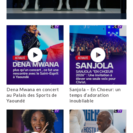
Dena Mwana en concert
Sanjola – En Choeur: un
au Palais des Sports de
temps d’adoration
Yaoundé
inoubliable