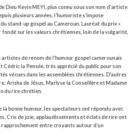
ur de Dieu Kevin MEYI, plus connu sous son nom d’artiste
puis plusieurs années, l’humoriste s’impose
du stand-up gospel au Cameroun. Lauréat du prix «
fondé sur les valeurs chrétiennes, loin de la vulgarité,
rs artistes de renom de l’humour gospel camerounais
 Cédric la Pensée, très apprécié du public pour son
alités vécues dans les assemblées chrétiennes. D’autres
re, Arisha de Jésus, Marlyse la Conseillère et Madame
n du rire chrétien.
 de la bonne humeur, les spectateurs ont répondu avec
. Cris de joie, applaudissements et éclats de rire ont
de rapprochement entre croyants autour d’un