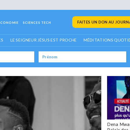
FAITES UN DON AU JOURNA
ECONOMIE
SCIENCES TECH
ES
LE SEIGNEUR JÉSUS EST PROCHE
MÉDITATIONS QUOTI
Dena Mwan
Palais des