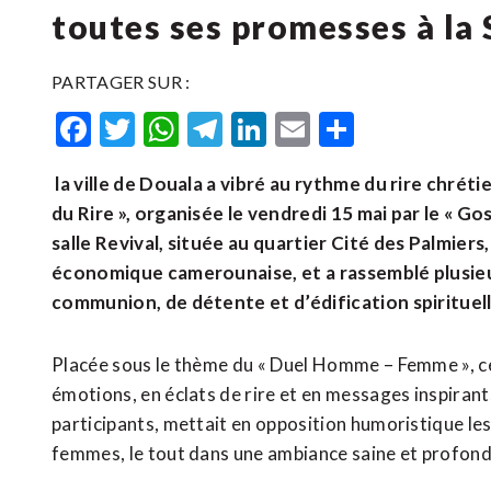
toutes ses promesses à la 
PARTAGER SUR :
Facebook
Twitter
WhatsApp
Telegram
LinkedIn
Email
Partager
la ville de Douala a vibré au rythme du rire chrét
du Rire », organisée le vendredi 15 mai par le « 
salle Revival, située au quartier Cité des Palmiers
économique camerounaise, et a rassemblé plusie
communion, de détente et d’édification spirituell
Placée sous le thème du « Duel Homme – Femme », cet
émotions, en éclats de rire et en messages inspirant
participants, mettait en opposition humoristique le
femmes, le tout dans une ambiance saine et profon