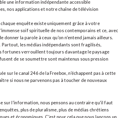
ible une information indépendante accessible
tes,
nos applications
et notre
chaîne de télévision
, chaque enquête existe uniquement grâce à votre
l’immense soif spirituelle de nos contemporains et ce, ave
de donner la parole à ceux qu’on n’entend jamais ailleurs.
. Partout, les médias indépendants sont fragilisés,
 fortunes verrouillent toujours davantage le paysage
refusent de se soumettre sont maintenus sous pression
sée sur le canal 246 de la Freebox, n’échappent pas à cette
raître si nous ne parvenons pas à toucher de nouveaux
 sur l’information, nous pensons au contraire qu’il faut
d’enquêtes, plus de pluralisme, plus de médias chrétiens
tiques et économiques. C’est pour cela que nous lançons un