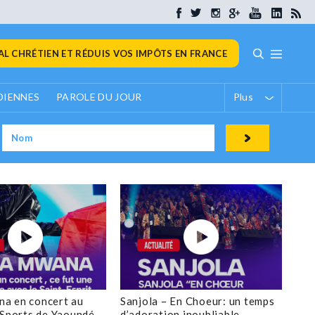
L CHRÉTIEN ET RÉDUIS VOS IMPÔTS EN FRANCE
DIENNES
PAROLE DU JOUR
Plus
a en concert au
Sanjola – En Choeur: un temps
 Sports de Yaoundé
d’adoration inoubliable