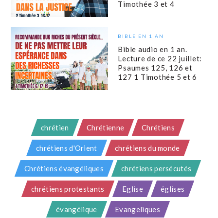
Timothée 3 et 4
BIBLE EN 1 AN
Bible audio en 1 an.
Lecture de ce 22 juillet:
Psaumes 125, 126 et
127 1 Timothée 5 et 6
chrétien
Chrétienne
Chrétiens
chrétiens d'Orient
chrétiens du monde
Chrétiens évangéliques
chrétiens persécutés
chrétiens protestants
Eglise
églises
évangélique
Evangeliques