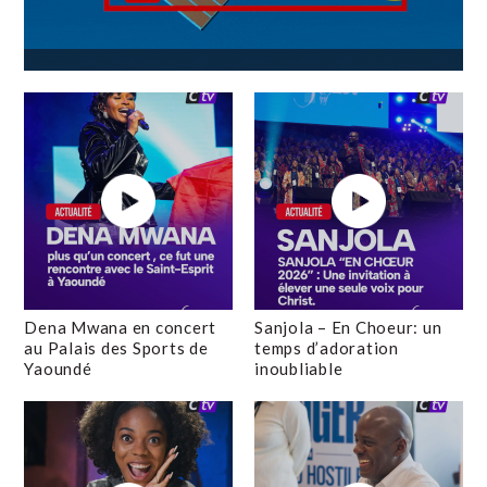
Dena Mwana en concert
Sanjola – En Choeur: un
au Palais des Sports de
temps d’adoration
Yaoundé
inoubliable