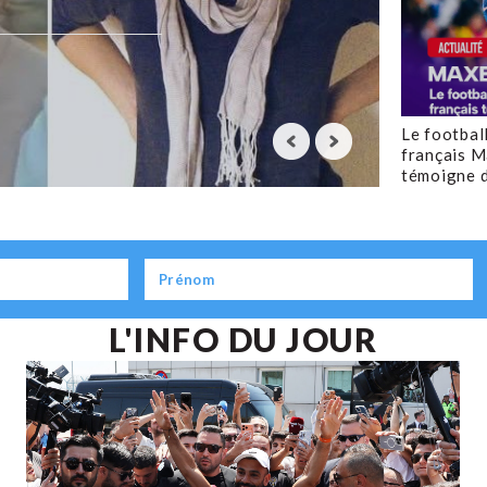
Le footbal
français M
témoigne d
L'INFO DU JOUR