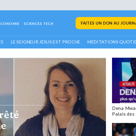
FAITES UN DON AU JOURNA
ECONOMIE
SCIENCES TECH
ES
LE SEIGNEUR JÉSUS EST PROCHE
MÉDITATIONS QUOTI
ons
Dena Mwan
Palais des
ctimes d’une
sécurité au