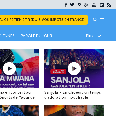
L CHRÉTIEN ET RÉDUIS VOS IMPÔTS EN FRANCE
DIENNES
PAROLE DU JOUR
Plus
ACTUALITÉ CHRÉTIENNE
a en concert au
Sanjola – En Choeur: un temps
Le pasteur démocrate 
 Sports de Yaoundé
d’adoration inoubliable
Hamilton affrontera le