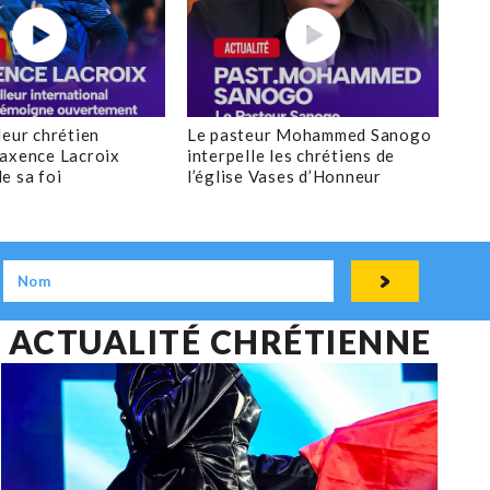
sénateur Roger Marshal
5 AOÛT 2026
LE JOURNAL CHRÉTIEN
leur chrétien
Le pasteur Mohammed Sanogo
axence Lacroix
interpelle les chrétiens de
e sa foi
l’église Vases d’Honneur
ACTUALITÉ CHRÉTIENNE