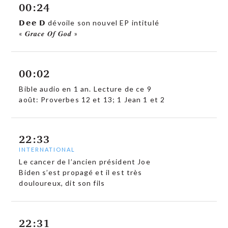
00:24
𝗗𝗲𝗲 𝗗 dévoile son nouvel EP intitulé
« 𝑮𝒓𝒂𝒄𝒆 𝑶𝒇 𝑮𝒐𝒅 »
00:02
Bible audio en 1 an. Lecture de ce 9
août: Proverbes 12 et 13; 1 Jean 1 et 2
22:33
INTERNATIONAL
Le cancer de l’ancien président Joe
Biden s’est propagé et il est très
douloureux, dit son fils
22:31