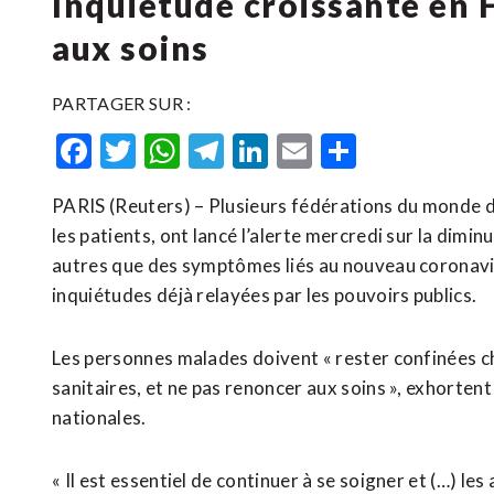
Inquiétude croissante en 
aux soins
PARTAGER SUR :
Facebook
Twitter
WhatsApp
Telegram
LinkedIn
Email
Partager
PARIS (Reuters) – Plusieurs fédérations du monde de 
les patients, ont lancé l’alerte mercredi sur la dim
autres que des symptômes liés au nouveau coronavir
inquiétudes déjà relayées par les pouvoirs publics.
Les personnes malades doivent « rester confinées ch
sanitaires, et ne pas renoncer aux soins », exhort
nationales.
« Il est essentiel de continuer à se soigner et (…) le