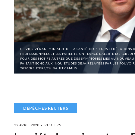
OLIVIER VÉRAN, MINISTRE DE LA SANTÉ. PLUSIEURS FÉDÉRATIONS 
PROFESSIONNELS ET LES PATIENTS, ONT LANCÉ L'ALERTE MERCRED
POUR DES MOTIFS AUTRES QUE DES SYMPTÔMES LIÉS AU NOUVEAU
FAISANT ÉCHO AUX INQUIÉTUDES DÉJÀ RELAYÉES PAR LES POUVOIRS 
2020/REUTERS/THIBAULT CAMUS
DÉPÊCHES REUTERS
22 AVRIL 2020
REUTERS