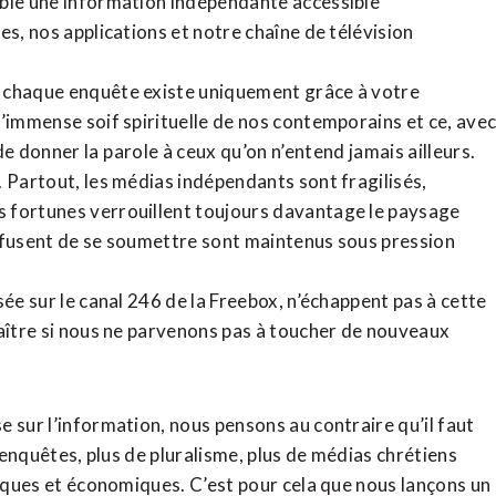
ible une information indépendante accessible
tes,
nos applications
et notre
chaîne de télévision
, chaque enquête existe uniquement grâce à votre
l’immense soif spirituelle de nos contemporains et ce, ave
de donner la parole à ceux qu’on n’entend jamais ailleurs.
. Partout, les médias indépendants sont fragilisés,
 fortunes verrouillent toujours davantage le paysage
refusent de se soumettre sont maintenus sous pression
sée sur le canal 246 de la Freebox, n’échappent pas à cette
raître si nous ne parvenons pas à toucher de nouveaux
 sur l’information, nous pensons au contraire qu’il faut
d’enquêtes, plus de pluralisme, plus de médias chrétiens
tiques et économiques. C’est pour cela que nous lançons un