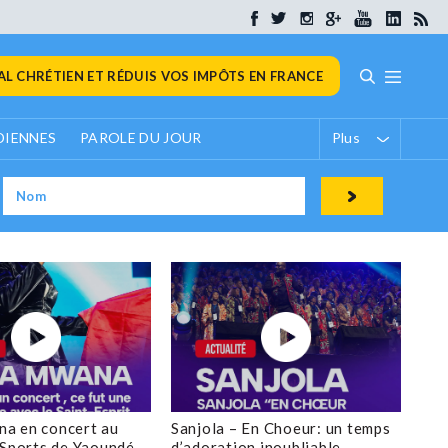
L CHRÉTIEN ET RÉDUIS VOS IMPÔTS EN FRANCE
DIENNES
PAROLE DU JOUR
Plus
a en concert au
Sanjola – En Choeur: un temps
 Sports de Yaoundé
d’adoration inoubliable