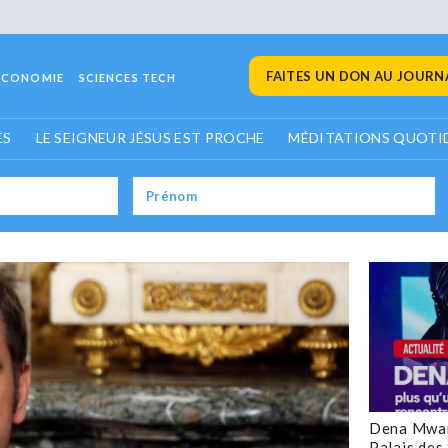
FAITES UN DON AU JOURNA
ECONOMIE
SCIENCES TECH
ES
LE SEIGNEUR JÉSUS EST PROCHE
MÉDITATIONS QUOTI
Dena Mwan
Palais des